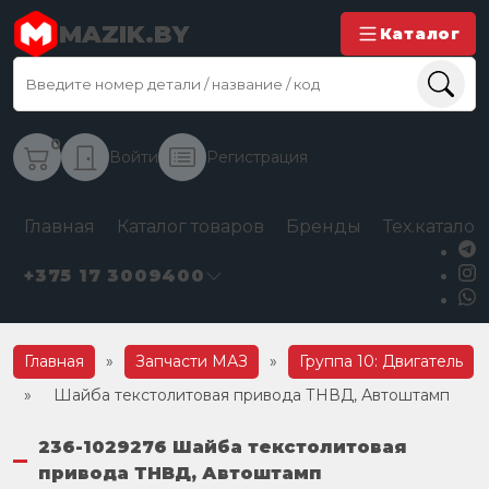
MAZIK.BY
Каталог
0
Войти
Регистрация
Главная
Каталог товаров
Бренды
Тех.каталог
+375 17 3009400
Главная
»
Запчасти МАЗ
»
Группа 10: Двигатель
»
Шайба текстолитовая привода ТНВД, Автоштамп
236-1029276 Шайба текстолитовая
привода ТНВД, Автоштамп