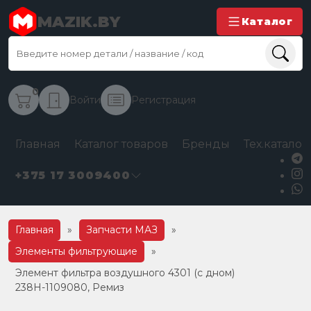
MAZIK.BY
Каталог
0
Войти
Регистрация
Главная
Каталог товаров
Бренды
Тех.каталог
+375 17 3009400
Главная
»
Запчасти МАЗ
»
Элементы фильтрующие
»
Элемент фильтра воздушного 4301 (с дном)
238Н-1109080, Ремиз