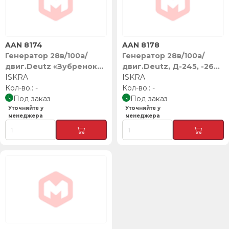
AAN 8174
AAN 8178
Генератор 28в/100а/
Генератор 28в/100а/
двиг.Deutz «Зубренок»,
двиг.Deutz, Д-245, -260
ISKRA
ISKRA
(евро-3, -4) «Зубренок»,
ISKRA
-
ISKRA
-
Под заказ
Под заказ
Уточняйте у
Уточняйте у
менеджера
менеджера