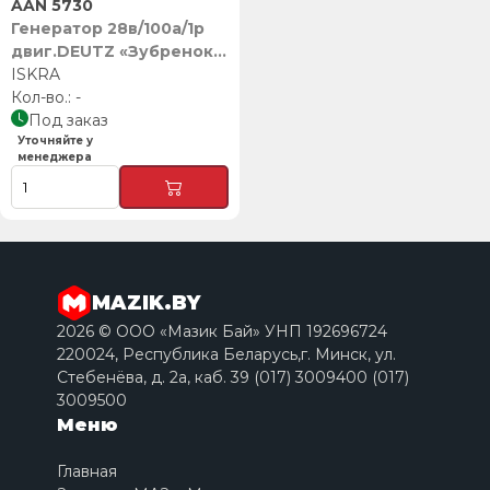
AAN 5730
Генератор 28в/100а/1р
двиг.DEUTZ «Зубренок»,
АМАЗ-256 (аналог AАN
ISKRA
8171), ISKRA
-
Под заказ
Уточняйте у
менеджера
MAZIK.BY
2026 © ООО «Мазик Бай» УНП 192696724
220024, Республика Беларусь,г. Минск, ул.
Стебенёва, д. 2a, каб. 39 (017) 3009400 (017)
3009500
Меню
Главная