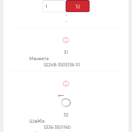
-
-
31
Манжета
5224В-3505136-10
32
Шайба
5336-3501160