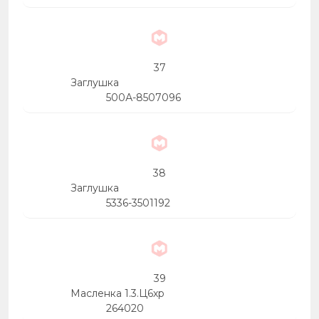
37
Заглушка
500А-8507096
38
Заглушка
5336-3501192
39
Масленка 1.3.Ц6хр
264020