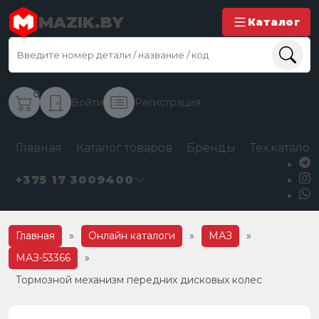
MAZIK.BY
Каталог
0
Войти
Регистрация
Главная
Каталог товаров
Бренды
Тех.каталог
+375 17 3009400
Главная
»
Онлайн каталоги
»
МАЗ
»
МАЗ-53366
»
Тормозной механизм передних дисковых колес