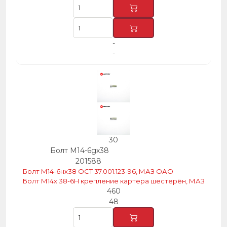
-
-
30
Болт М14-6gх38
201588
Болт М14-6нх38 ОСТ 37.001.123-96, МАЗ ОАО
Болт М14х 38-6H крепление картера шестерён, МАЗ
460
48