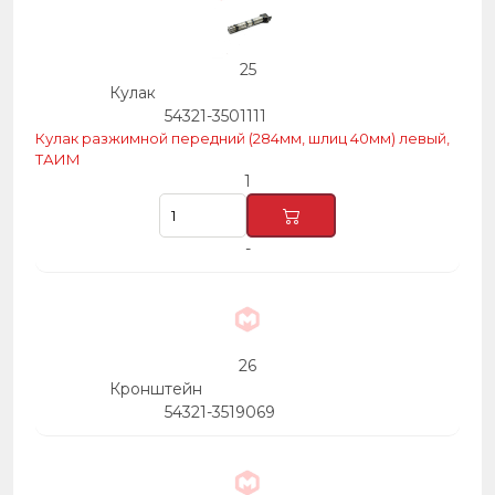
25
Кулак
54321-3501111
Кулак разжимной передний (284мм, шлиц 40мм) левый,
ТАИМ
1
-
26
Кронштейн
54321-3519069