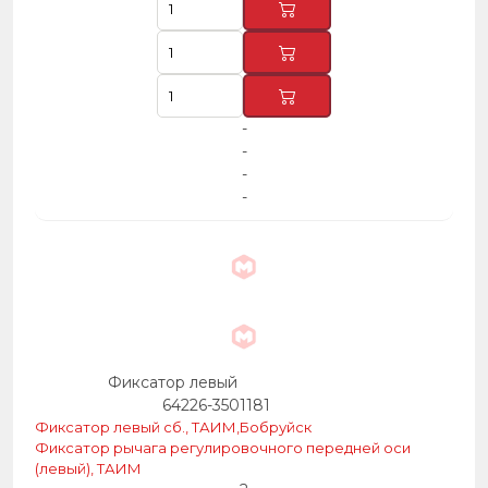
-
-
-
-
Фиксатор левый
64226-3501181
Фиксатор левый сб., ТАИМ,Бобруйск
Фиксатор рычага регулировочного передней оси
(левый), ТАИМ