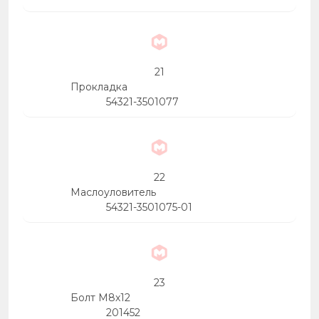
21
Прокладка
54321-3501077
22
Маслоуловитель
54321-3501075-01
23
Болт М8х12
201452