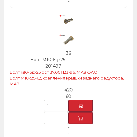
-
36
Болт М10-6gх25
201497
Болт м10-6дх25 ост 37.001.123-96, МАЗ ОАО
Болт М10х25-6д крепления крышки заднего редуктора,
МАЗ
420
60
-
-