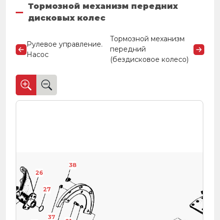
Тормозной механизм передних
дисковых колес
Тормозной механизм
Рулевое управление.
передний
Насос
(бездисковое колесо)
38
26
6
27
44
37
39