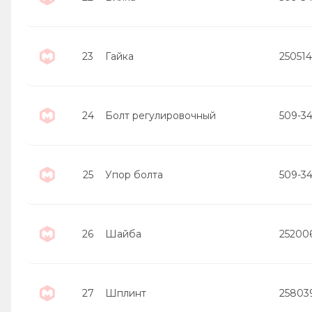
23
Гайка
25051
24
Болт регулировочный
509-3
25
Упор болта
509-3
26
Шайба
25200
27
Шплинт
25803