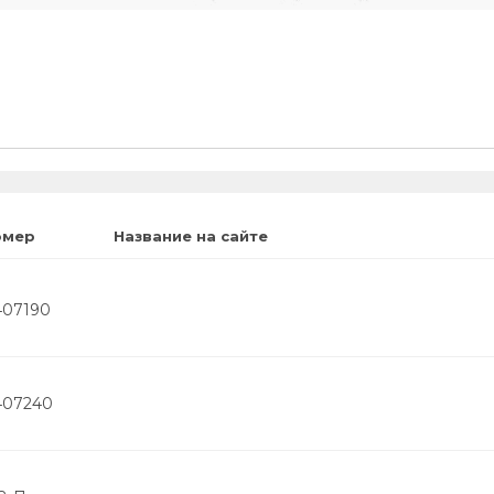
омер
Название на сайте
407190
407240