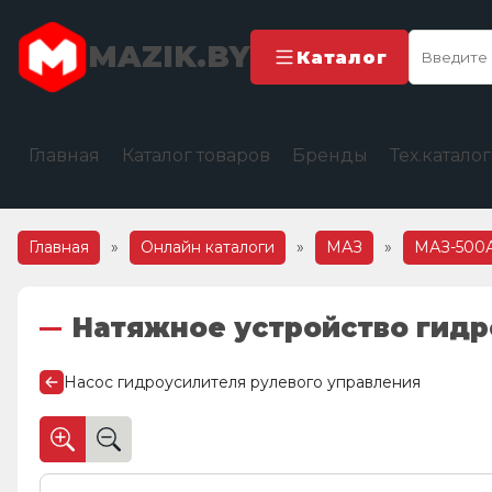
MAZIK.BY
Каталог
Главная
Каталог товаров
Бренды
Тех.катало
Главная
»
Онлайн каталоги
»
МАЗ
»
МАЗ-500
Натяжное устройство гидр
Насос гидроусилителя рулевого управления