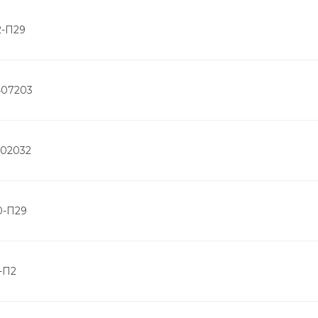
2-П29
407203
202032
0-П29
-П2