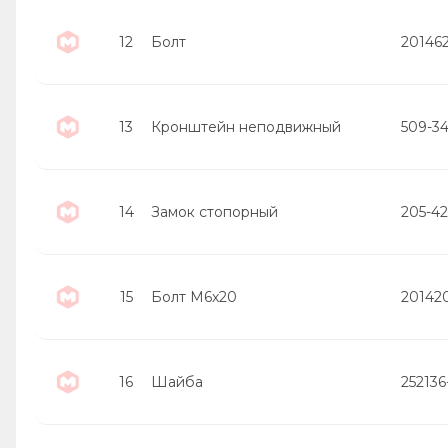
12
Болт
20146
13
Кронштейн неподвижный
509-3
14
Замок стопорный
205-4
15
Болт М6х20
20142
16
Шайба
252136