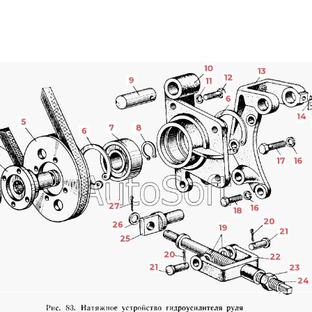
10
13
12
9
11
6
14
5
7
8
6
17
16
27
16
18
20
26
19
21
25
20
22
21
23
24