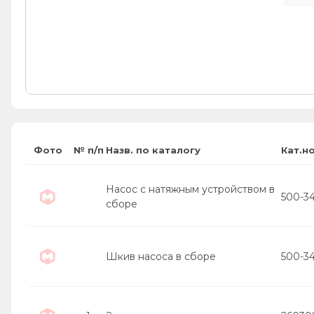
Фото
№ п/п
Назв. по каталогу
Кат.н
Насос с натяжным устройством в
500-3
сборе
Шкив насоса в сборе
500-3