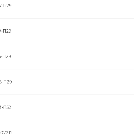
7-П29
9-П29
5-П29
8-П29
3-П52
407212