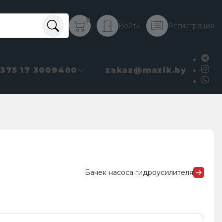
0
Войти
Регистрация
+375 17 3009400
zakaz@mazik.by
Бачек насоса гидроусилителя