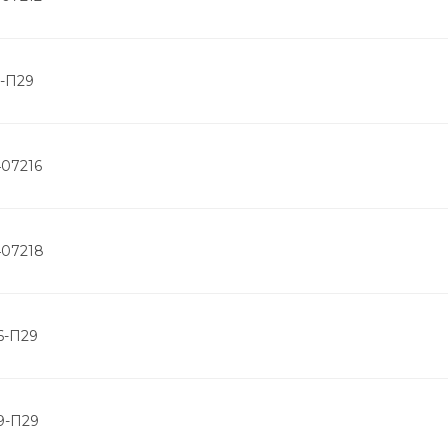
4-П29
407216
407218
6-П29
9-П29