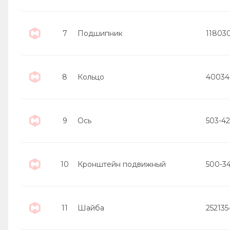
7
Подшипник
11803
8
Кольцо
40034
9
Ось
503-4
10
Кронштейн подвижный
500-3
11
Шайба
252135