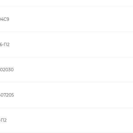
04С9
6-П2
202030
407205
-П2