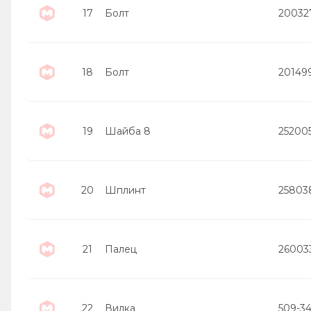
17
Болт
20032
18
Болт
20149
19
Шайба 8
25200
20
Шплинт
25803
21
Палец
26003
22
Вилка
509-3