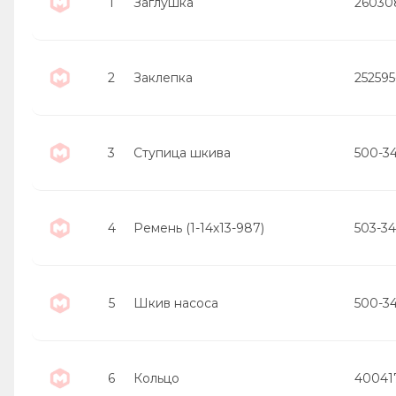
1
Заглушка
26030
2
Заклепка
25259
3
Ступица шкива
500-3
4
Ремень (1-14х13-987)
503-3
5
Шкив насоса
500-3
6
Кольцо
40041