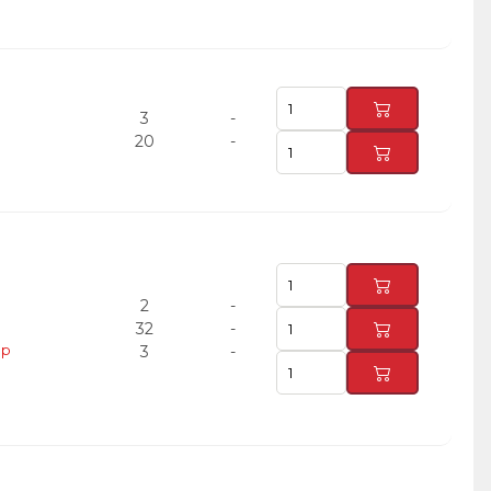
3
-
20
-
2
-
32
-
ер
3
-