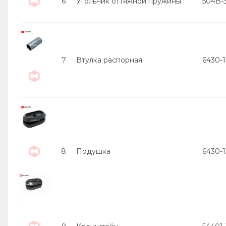
6
Угольник оттяжной пружины
504В-
7
Втулка распорная
6430-
8
Подушка
6430-