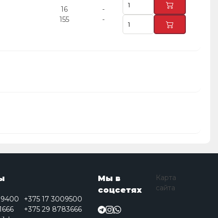
16
-
155
-
Карта
ы
Мы в
сайта
соцсетях
09400
+375 17 3009500
1666
+375 29 8783666