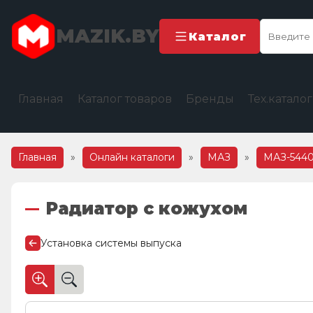
MAZIK.BY
Каталог
Главная
Каталог товаров
Бренды
Тех.катало
Главная
»
Онлайн каталоги
»
МАЗ
»
МАЗ-5440
Радиатор с кожухом
Установка системы выпуска