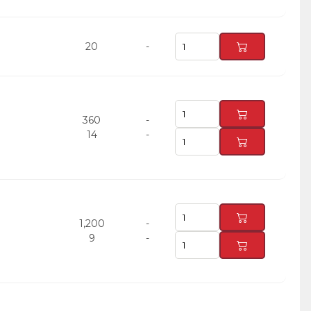
20
-
360
-
14
-
1,200
-
9
-