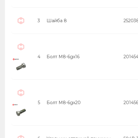
3
Шайба 8
25203
4
Болт М8-6gх16
20145
5
Болт М8-6gх20
20145