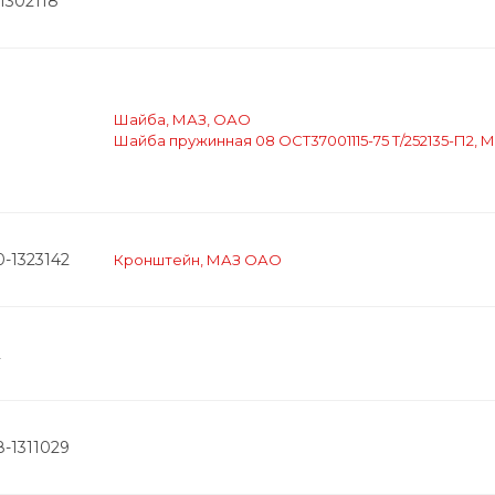
1302118
Шайба, МАЗ, ОАО
Шайба пружинная 08 ОСТ37001115-75 Т/252135-П2, 
0-1323142
Кронштейн, МАЗ ОАО
2
8-1311029