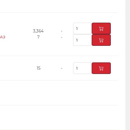
3,364
-
МАЗ
7
-
15
-