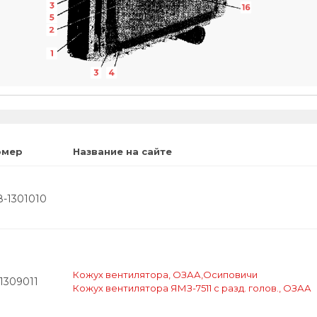
3
16
5
2
1
3
4
омер
Название на сайте
8-1301010
Кожух вентилятора, ОЗАА,Осиповичи
1309011
Кожух вентилятора ЯМЗ-7511 с разд. голов., ОЗАА