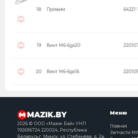
18
Прижим
64221
19
Винт М6-6gх20
22010
20
Винт М6-6gх16
22010
Меню
MAZIK.BY
2026 © ООО «Мазик Бай» УНП
Главная
192696724 220024, Республика
Запчасти М
Беларусь,г. Минск, ул. Стебенёва, д. 2a,