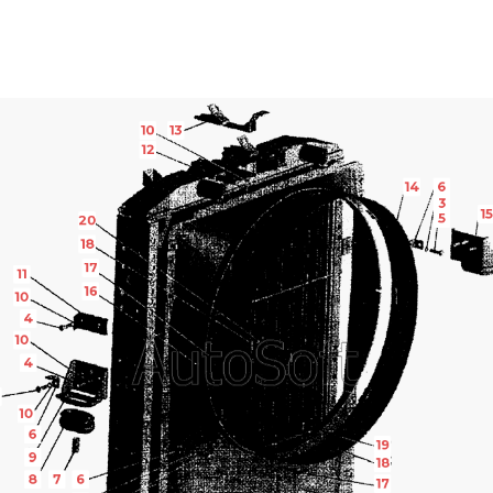
10
13
12
14
6
3
15
5
20
18
17
11
16
10
4
10
4
10
6
19
9
18
8
7
6
17