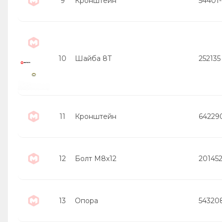
9
Кронштейн
54401-
10
Шайба 8Т
252135
11
Кронштейн
64229
12
Болт М8х12
20145
13
Опора
54320