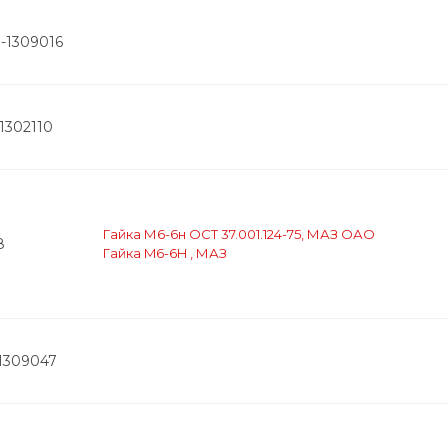
1-1309016
1302110
Гайка М6-6н ОСТ 37.001.124-75, МАЗ ОАО
8
Гайка M6-6H , МАЗ
-1309047