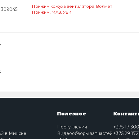
Прижим кожуха вентилятора, Волмет
-1309045
Прижим, МАЗ, УВК
7
5
Полезное
Контакт
Поступления
+375 17 30
АЗ в Минске
Видеообзоры запчастей
+375 29 172