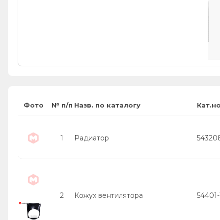
Фото
№ п/п
Назв. по каталогу
Кат.н
1
Радиатор
54320
2
Кожух вентилятора
54401-