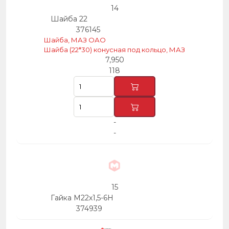
14
Шайба 22
376145
Шайба, МАЗ ОАО
Шайба (22*30) конусная под кольцо, МАЗ
7,950
118
-
-
15
Гайка М22х1,5-6Н
374939