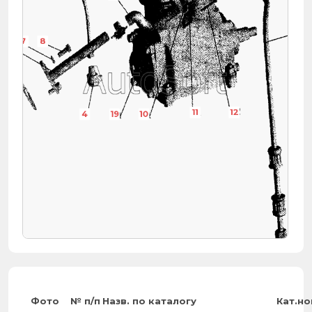
18
6
7
8
11
12
4
19
10
Фото
№ п/п
Назв. по каталогу
Кат.н