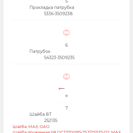
5
Прокладка патрубка
5336-3509238
6
Патрубок
54323-3509235
7
Шайба 8Т
252135
Шайба, МАЗ, ОАО
Шайба пружинная 08 ОСТ37001115-75 Т/252135-П2, МАЗ