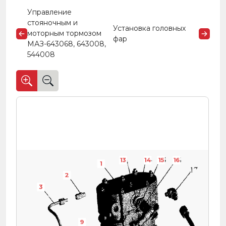
Управление
стояночным и
Установка головных
моторным тормозом
фар
МАЗ-643068, 643008,
544008
13
14
15
16
1
2
3
9