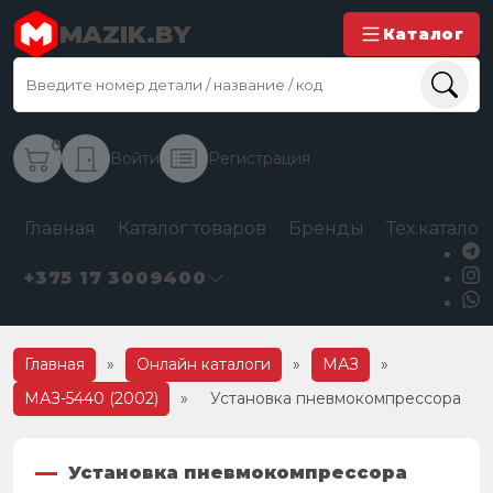
MAZIK.BY
Каталог
0
Войти
Регистрация
Главная
Каталог товаров
Бренды
Тех.каталог
+375 17 3009400
Главная
»
Онлайн каталоги
»
МАЗ
»
МАЗ-5440 (2002)
»
Установка пневмокомпрессора
Установка пневмокомпрессора