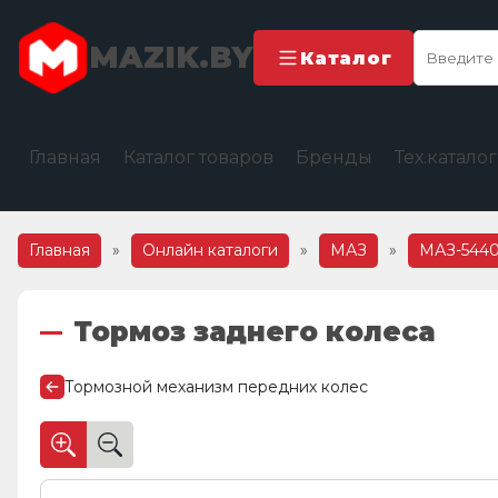
MAZIK.BY
Каталог
Главная
Каталог товаров
Бренды
Тех.катало
Главная
»
Онлайн каталоги
»
МАЗ
»
МАЗ-5440
Тормоз заднего колеса
Тормозной механизм передних колес