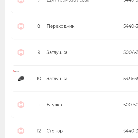
8
Переходник
5440-3
9
Заглушка
500А-
10
Заглушка
5336-3
11
Втулка
500-5
12
Стопор
5440-3