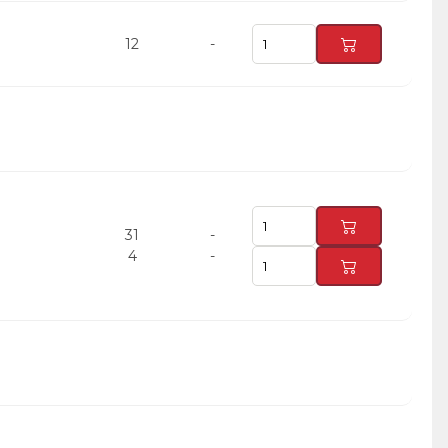
12
-
31
-
4
-