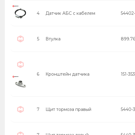
4
Датчик АБС с кабелем
54402
5
Втулка
899.76
6
Кронштейн датчика
151-35
7
Щит тормоза правый
5440-
7
Щит тормоза левый
5440-3