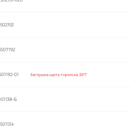
502153
3507192
501192-01
Заглушка щита тормоза, БРТ
001138-Б
501134