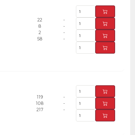
22
-
8
-
2
-
58
-
119
-
108
-
217
-