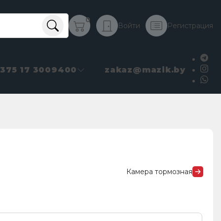
0
Войти
Регистрация
+375 17 3009400
zakaz@mazik.by
Камера тормозная