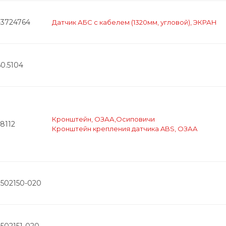
-3724764
Датчик АБС с кабелем (1320мм, угловой), ЭКРАН
0.5104
Кронштейн, ОЗАА,Осиповичи
38112
Кронштейн крепления датчика ABS, ОЗАА
3502150-020
502151-020