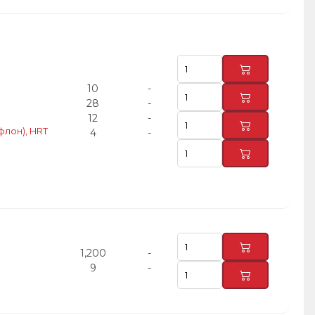
10
-
28
-
12
-
флон), HRT
4
-
1,200
-
9
-