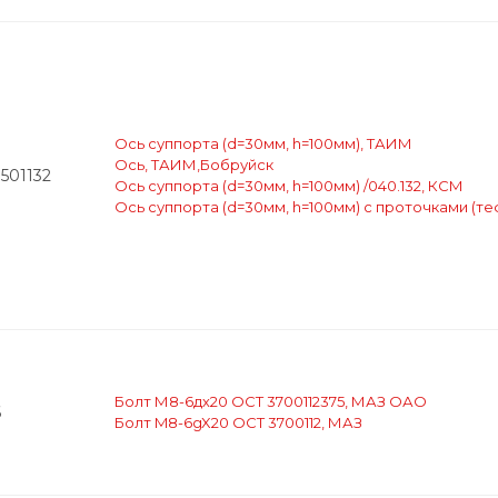
Ось суппорта (d=30мм, h=100мм), ТАИМ
Ось, ТАИМ,Бобруйск
501132
Ось суппорта (d=30мм, h=100мм) /040.132, КСМ
Ось суппорта (d=30мм, h=100мм) с проточками (те
Болт М8-6дх20 ОСТ 3700112375, МАЗ ОАО
6
Болт M8-6gX20 OCT 3700112, МАЗ