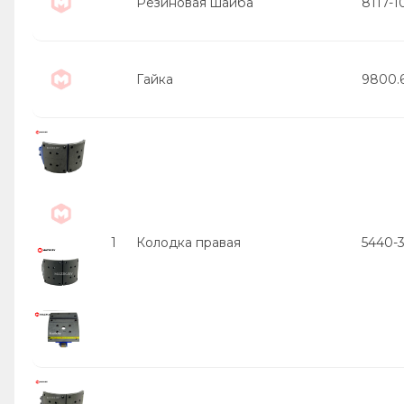
Резиновая шайба
8117-1
Гайка
9800.
1
Колодка правая
5440-