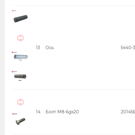
13
Ось
5440-3
14
Болт М8-6gх20
20145