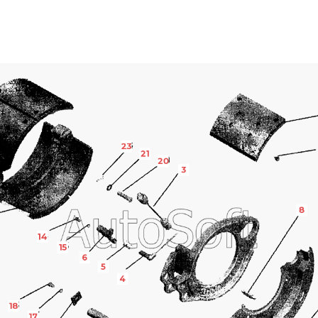
23
21
20
3
8
14
15
6
5
4
18
17