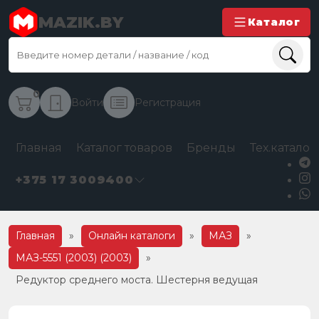
MAZIK.BY
Каталог
0
Войти
Регистрация
Главная
Каталог товаров
Бренды
Тех.каталог
+375 17 3009400
Главная
»
Онлайн каталоги
»
МАЗ
»
МАЗ-5551 (2003) (2003)
»
Редуктор среднего моста. Шестерня ведущая