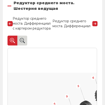
Редуктор среднего моста.
Шестерня ведущая
Редуктор среднего
Редуктор среднего
моста. Дифференциал
моста. Дифференциал
с картером редуктора
6
6
5
9
9
9
9
9
9
9
9
9
9
9
9
9
4