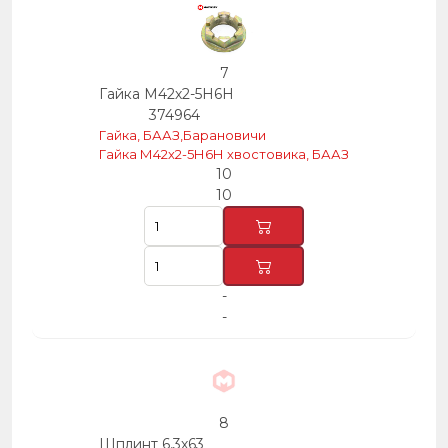
7
Гайка М42х2-5Н6Н
374964
Гайка, БААЗ,Барановичи
Гайка М42х2-5Н6Н хвостовика, БААЗ
10
10
-
-
8
Шплинт 6,3х63