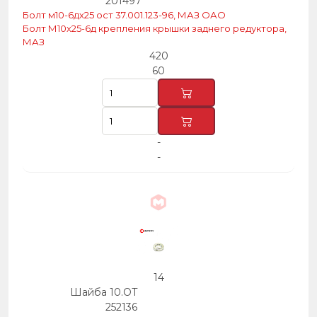
201497
Болт м10-6дх25 ост 37.001.123-96, МАЗ ОАО
Болт М10х25-6д крепления крышки заднего редуктора,
МАЗ
420
60
-
-
14
Шайба 10.ОТ
252136