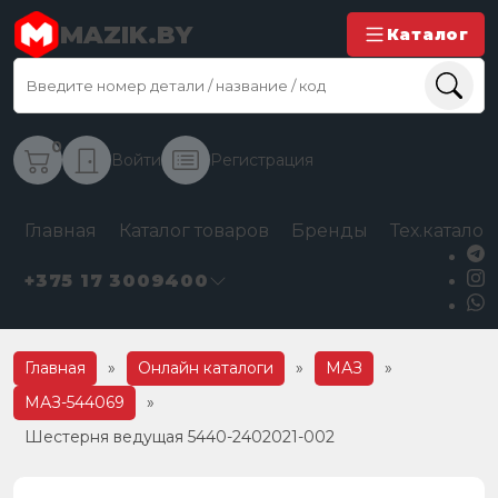
MAZIK.BY
Каталог
0
Войти
Регистрация
Главная
Каталог товаров
Бренды
Тех.каталог
+375 17 3009400
Главная
»
Онлайн каталоги
»
МАЗ
»
МАЗ-544069
»
Шестерня ведущая 5440-2402021-002