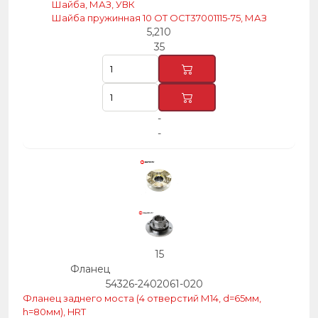
Шайба, МАЗ, УВК
Шайба пружинная 10 ОТ ОСТ37001115-75, МАЗ
5,210
35
-
-
15
Фланец
54326-2402061-020
Фланец заднего моста (4 отверстий М14, d=65мм,
h=80мм), HRT