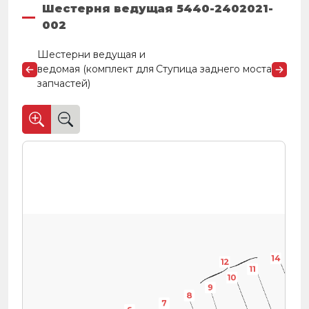
Шестерня ведущая 5440-2402021-
002
Шестерни ведущая и
ведомая (комплект для
Ступица заднего моста
запчастей)
13
14
12
11
11
10
10
9
8
7