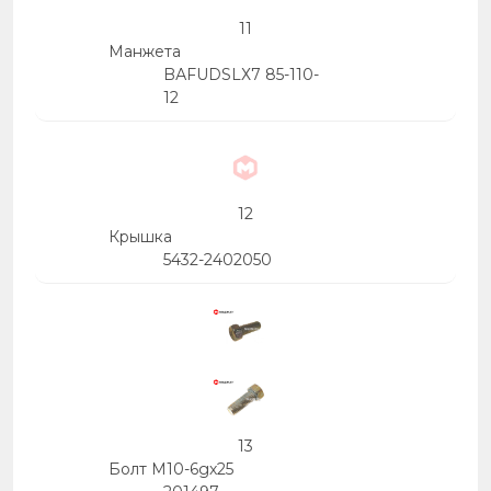
11
Манжета
BАFUDSLХ7 85-110-
12
12
Крышка
5432-2402050
13
Болт М10-6gх25