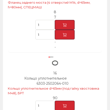
Фланец заднего моста (4 отверстий М14, d=65мм,
h=80мм), СПЕЦМАШ
8
7
-
-
16
Кольцо уплотнительное
6303-2502064-010
Кольцо уплотнительное d=65мм (под гайку хвостовика
М48), БРТ
90