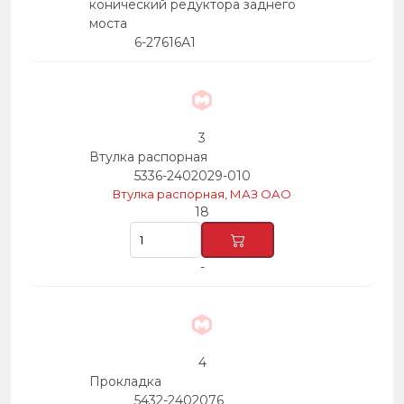
конический редуктора заднего
моста
6-27616А1
3
Втулка распорная
5336-2402029-010
Втулка распорная, МАЗ ОАО
18
-
4
Прокладка
5432-2402076