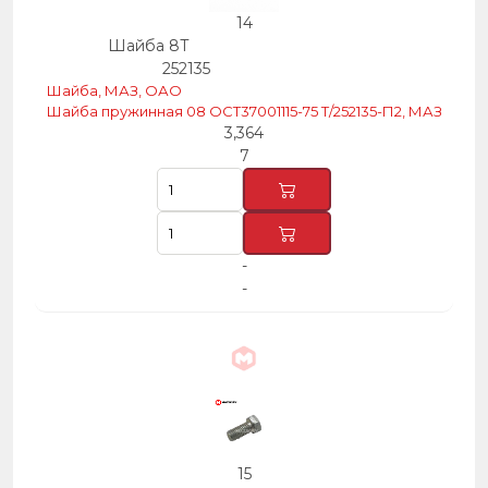
14
Шайба 8Т
252135
Шайба, МАЗ, ОАО
Шайба пружинная 08 ОСТ37001115-75 Т/252135-П2, МАЗ
3,364
7
-
-
15