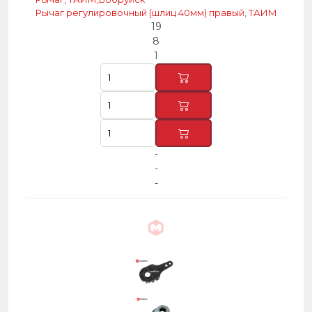
Рычаг регулировочный (шлиц 40мм) правый, ТАИМ
19
8
1
-
-
-