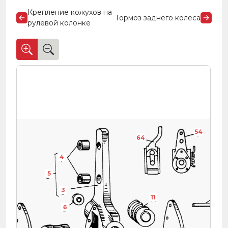
Крепление кожухов на
Тормоз заднего колеса
рулевой колонке
5434-3501
5434-3501
1
64221-3501136
2
4
5
3
16
11
6