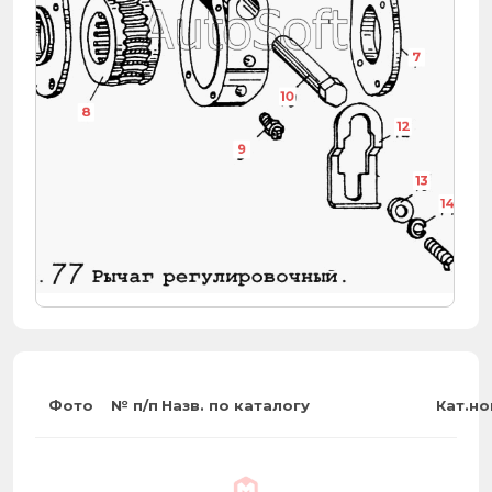
7
10
8
7
12
9
13
14
15
Фото
№ п/п
Назв. по каталогу
Кат.н