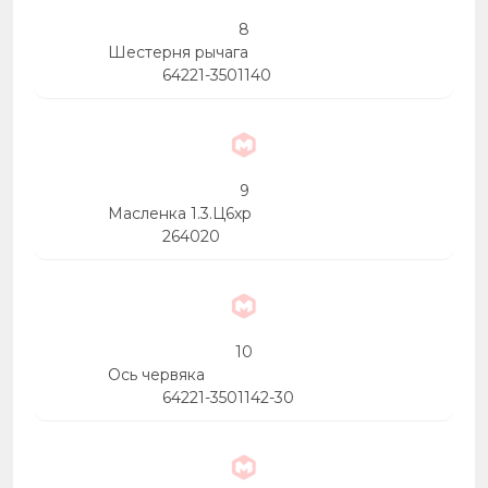
8
Шестерня рычага
64221-3501140
9
Масленка 1.3.Ц6хр
264020
10
Ось червяка
64221-3501142-30