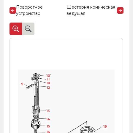
Поворотное
Шестерня коническая
устройство
ведущая
10
11
10
9
12
13
14
15
19
16