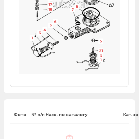
17
8
18
7
6
5
4
3
1
5
21
3
1
Фото
№ п/п
Назв. по каталогу
Кат.н