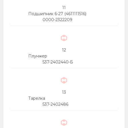
11
Подшипник 6-27 (4611111516)
0000-2322209
12
Плунжер
537-2402440-Б
13
Тарелка
537-2402486