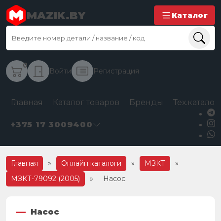
MAZIK.BY
Каталог
0
Войти
Регистрация
Главная
Каталог товаров
Бренды
Тех.каталог
+375 17 3009400
Главная
»
Онлайн каталоги
»
МЗКТ
»
МЗКТ-79092 (2005)
»
Насос
Насос