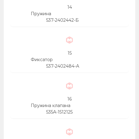
14
Пружина
537-2402442-Б
15
Фиксатор
537-2402484-А
16
Пружина клапана
535А-1512125