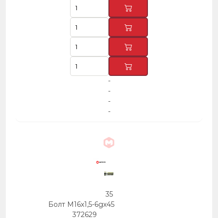
-
-
-
-
35
Болт М16х1,5-6gх45
372629