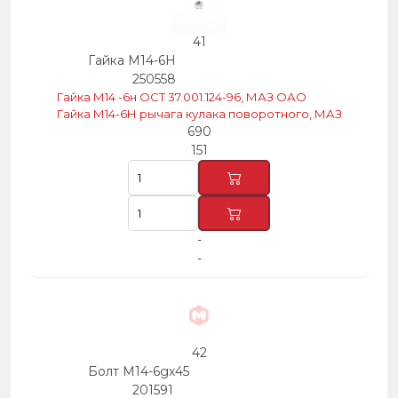
41
Гайка М14-6Н
250558
Гайка М14 -6н ОСТ 37.001.124-96, МАЗ ОАО
Гайка М14-6Н рычага кулака поворотного, МАЗ
690
151
-
-
42
Болт М14-6gх45
201591