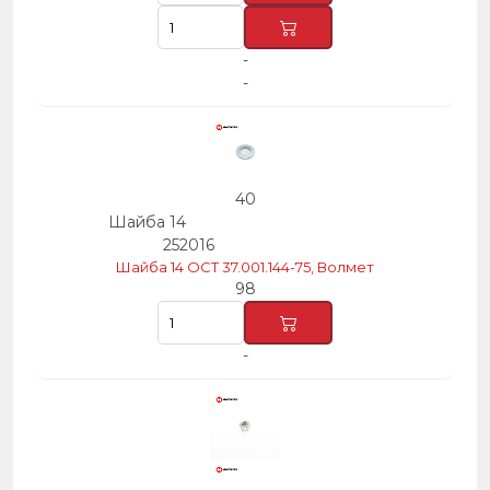
-
-
40
Шайба 14
252016
Шайба 14 ОСТ 37.001.144-75, Волмет
98
-