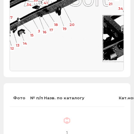
33
41
21
34
34
36
37
18
20
19
17
3
16
15
7
14
36
13
12
Фото
№ п/п
Назв. по каталогу
Кат.н
1