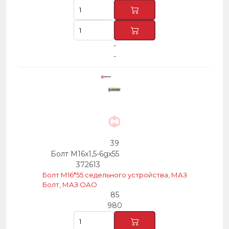
-
-
39
Болт М16х1,5-6gх55
372613
Болт М16*55 седельного устройства, МАЗ
Болт, МАЗ ОАО
85
980