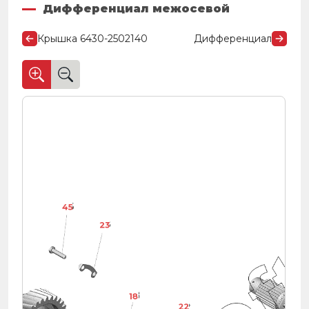
Дифференциал межосевой
Крышка 6430-2502140
Дифференциал
45
23
48
48
48
48
48
48
48
48
18
22