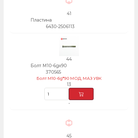
41
Пластина
6430-2506113
44
Болт М10-6gх90
370565
Болт М10-6g*90 МОД, МАЗ УВК
13
-
45