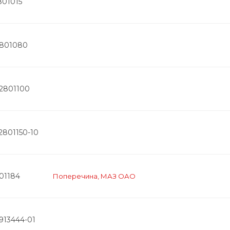
801015
2801080
-2801100
2801150-10
01184
Поперечина, МАЗ ОАО
913444-01