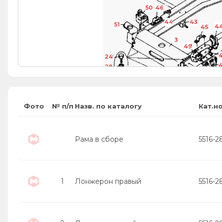
50
46
44
43
51
4
45
3
49
24
28
29
52
Фото
№ п/п
Назв. по каталогу
Кат.н
Рама в сборе
5516-
1
Лонжерон правый
5516-2