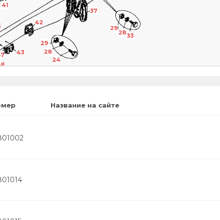
41
37
42
4
29
28
33
29
28
43
47
24
48
омер
Название на сайте
2801002
801014