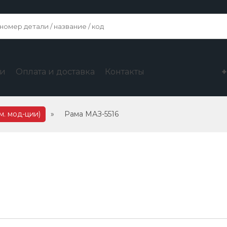
ги
Оплата и доставка
Контакты
м. мод-ции)
»
Рама МАЗ-5516