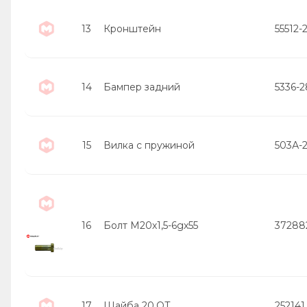
13
Кронштейн
55512-
14
Бампер задний
5336-
15
Вилка с пружиной
503А-
16
Болт М20х1,5-6gх55
37288
17
Шайба 20.ОТ
252141