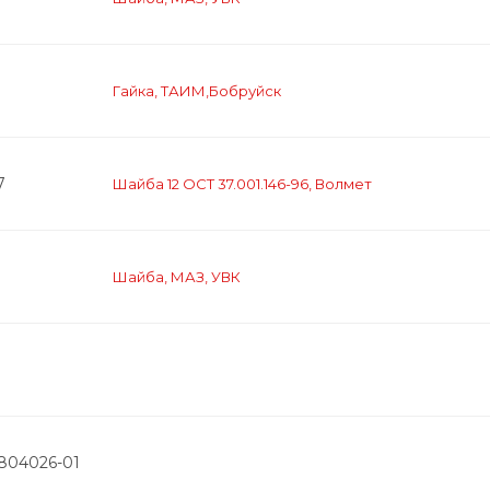
Гайка, ТАИМ,Бобруйск
7
Шайба 12 ОСТ 37.001.146-96, Волмет
Шайба, МАЗ, УВК
2804026-01