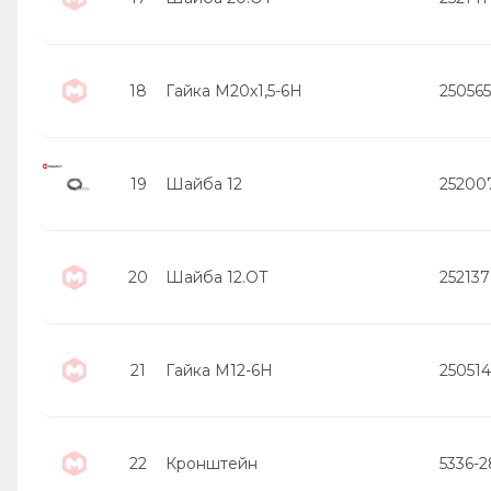
18
Гайка М20х1,5-6Н
250565
19
Шайба 12
25200
20
Шайба 12.ОТ
252137
21
Гайка М12-6Н
250514
22
Кронштейн
5336-