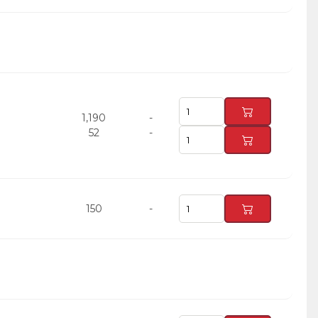
1,190
-
52
-
150
-