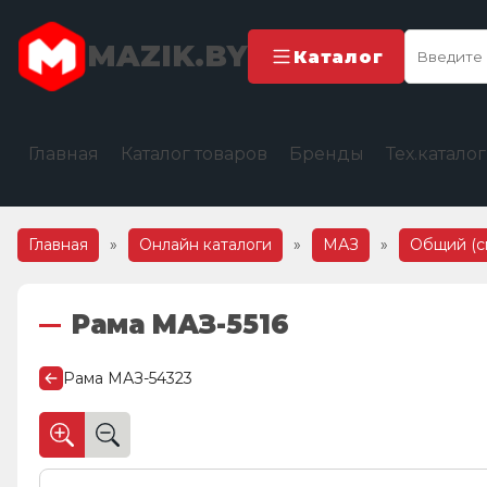
MAZIK.BY
Каталог
Главная
Каталог товаров
Бренды
Тех.катало
Главная
»
Онлайн каталоги
»
МАЗ
»
Общий (с
Рама МАЗ-5516
Рама МАЗ-54323