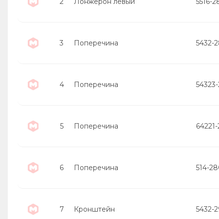
2
Лонжерон левый
5516-2
3
Поперечина
5432-
4
Поперечина
54323
5
Поперечина
64221-
6
Поперечина
514-28
7
Кронштейн
5432-2