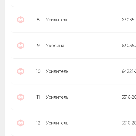
8
Усилитель
63035
9
Укосина
63035.
10
Усилитель
64221-
11
Усилитель
5516-2
12
Усилитель
5516-2