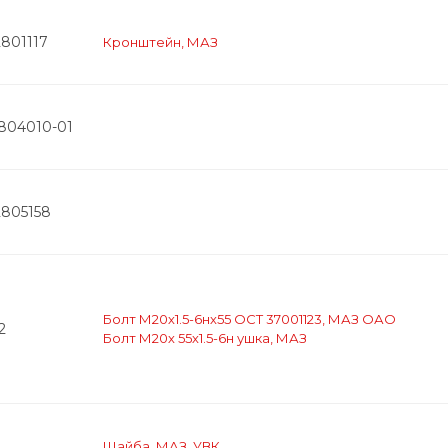
2801117
Кронштейн, МАЗ
2804010-01
2805158
Болт М20х1.5-6нх55 ОСТ 37001123, МАЗ ОАО
2
Болт М20х 55х1.5-6н ушка, МАЗ
Шайба, МАЗ, УВК