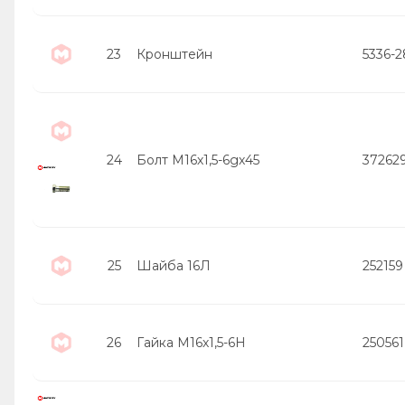
23
Кронштейн
5336-
24
Болт М16х1,5-6gх45
37262
25
Шайба 16Л
252159
26
Гайка М16х1,5-6Н
250561