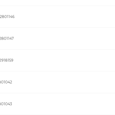
-2801146
2801147
2918159
801042
801043