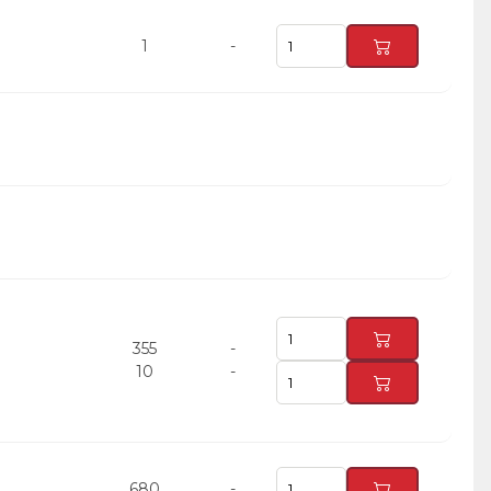
1
-
355
-
10
-
680
-