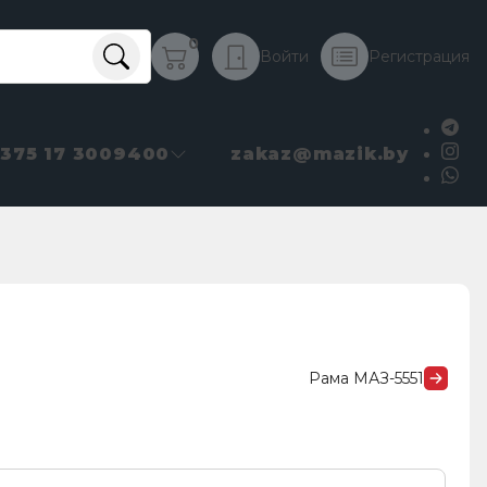
0
Войти
Регистрация
+375 17 3009400
zakaz@mazik.by
Рама МАЗ-5551