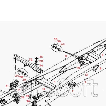
38
39
40
5
11
35
32
28
34
10
8
12
24
28
29
4
2
31
13
13
7
33
36
30