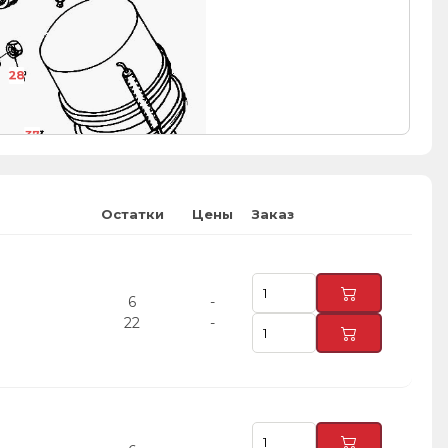
28
37
37
37
29
38
Остатки
Цены
Заказ
6
-
22
-