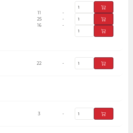
11
-
25
-
16
-
22
-
3
-