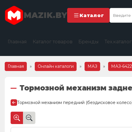
MAZIK.BY
Каталог
Главная
Каталог товаров
Бренды
Тех.катало
Главная
»
Онлайн каталоги
»
МАЗ
»
МАЗ-642
Тормозной механизм задне
Тормозной механизм передний (бездисковое колесо