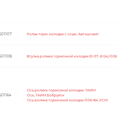
501107
Ролик торм. колодки с осью, Автоштамп
501108
Втулка ролика тормозной колодки (h=37, d=24) /036
Ось ролика тормозной колодки, ТАИМ
501164
Ось, ТАИМ,Бобруйск
Ось ролика тормозной колодки /036.164, КСМ