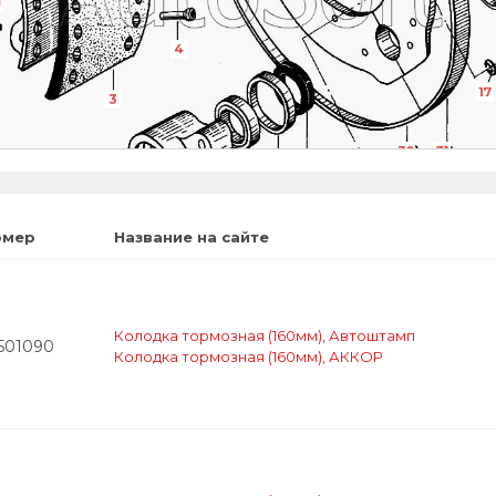
1
4
17
3
30
31
21
23
22
20
27
омер
Название на сайте
21
17
19
19
Колодка тормозная (160мм), Автоштамп
3501090
Колодка тормозная (160мм), АККОР