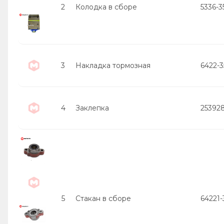
2
Колодка в сборе
5336-3
3
Накладка тормозная
6422-3
4
Заклепка
25392
5
Стакан в сборе
64221