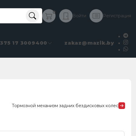
0
Войти
Регистрация
+375 17 3009400
zakaz@mazik.by
Тормозной механизм задних бездисковых колес