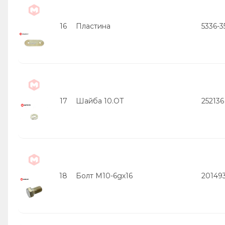
16
Пластина
5336-3
17
Шайба 10.ОТ
252136
18
Болт М10-6gх16
20149