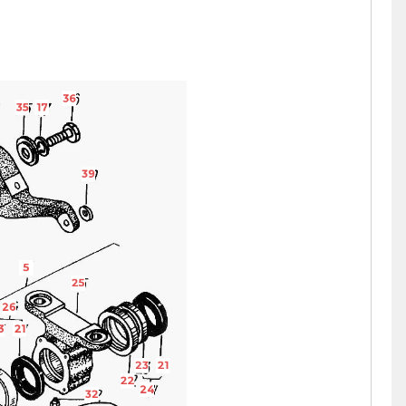
36
35
17
39
5
25
26
3
21
23
21
22
24
32