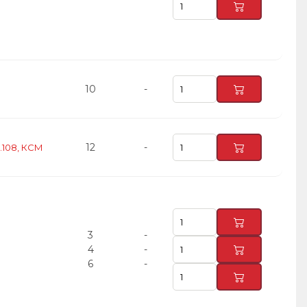
10
-
12
-
.108, КСМ
3
-
4
-
6
-