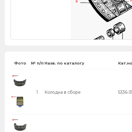
1
9
6
7
8
Фото
№ п/п
Назв. по каталогу
Кат.н
1
Колодка в сборе
5336-