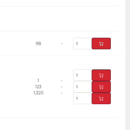
98
-
1
-
123
-
1,320
-