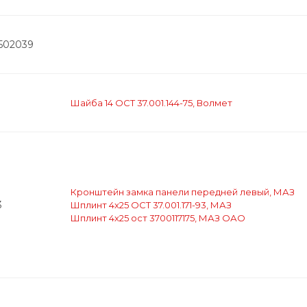
3502039
Шайба 14 ОСТ 37.001.144-75, Волмет
Кронштейн замка панели передней левый, МАЗ
3
Шплинт 4х25 ОСТ 37.001.171-93, МАЗ
Шплинт 4х25 ост 3700117175, МАЗ ОАО