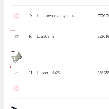
9
Наконечник пружины
5336-
10
Шайба 14
252016
11
Шплинт 4х25
25805