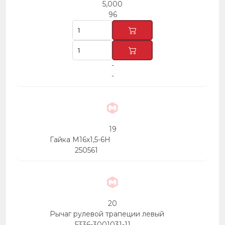
5,000
96
-
-
19
Гайка М16х1,5-6Н
250561
20
Рычаг рулевой трапеции левый
5336-3001031-11