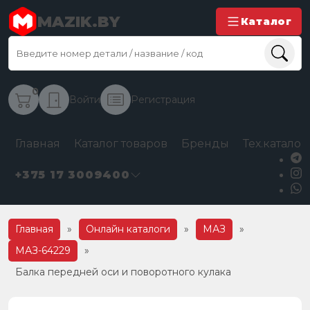
MAZIK.BY
Каталог
0
Войти
Регистрация
Главная
Каталог товаров
Бренды
Тех.каталог
+375 17 3009400
Главная
»
Онлайн каталоги
»
МАЗ
»
МАЗ-64229
»
Балка передней оси и поворотного кулака