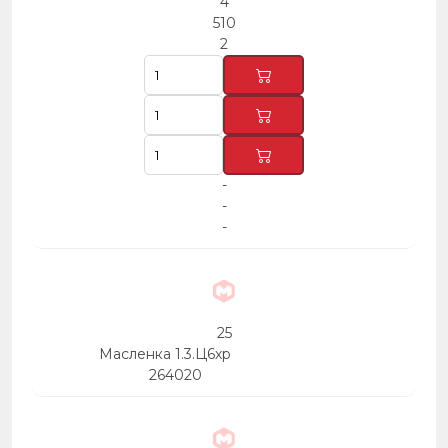
4
510
2
-
-
-
25
Масленка 1.3.Ц6хр
264020