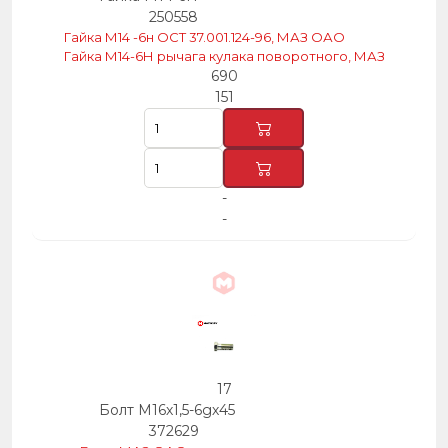
250558
Гайка М14 -6н ОСТ 37.001.124-96, МАЗ ОАО
Гайка М14-6Н рычага кулака поворотного, МАЗ
690
151
-
-
17
Болт М16х1,5-6gх45
372629