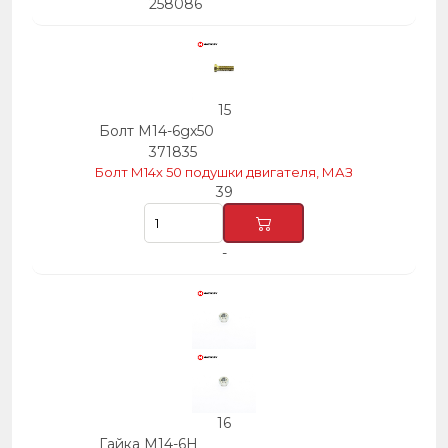
258086
15
Болт М14-6gх50
371835
Болт М14х 50 подушки двигателя, МАЗ
39
-
16
Гайка М14-6Н