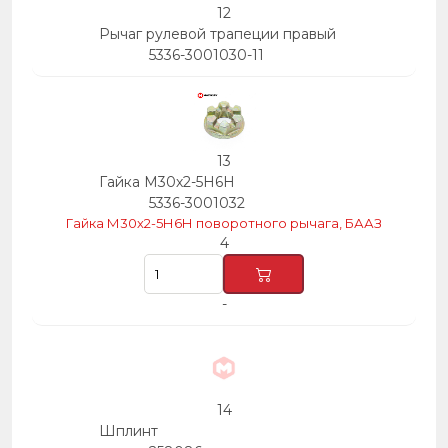
12
Рычаг рулевой трапеции правый
5336-3001030-11
13
Гайка М30х2-5Н6Н
5336-3001032
Гайка М30х2-5Н6Н поворотного рычага, БААЗ
4
-
14
Шплинт