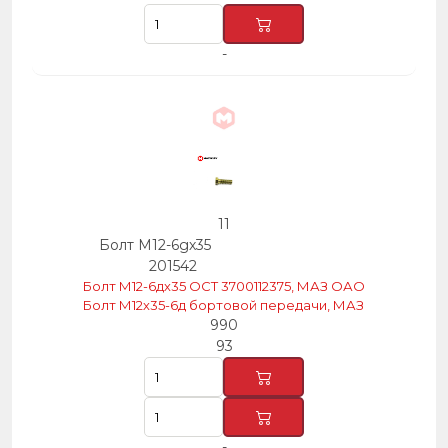
-
11
Болт М12-6gх35
201542
Болт М12-6дх35 ОСТ 3700112375, МАЗ ОАО
Болт М12х35-6д бортовой передачи, МАЗ
990
93
-