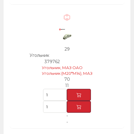
29
Угольник
379762
Угольник, МАЗ ОАО
Угольник (М20*М14), МАЗ
70
11
-
-