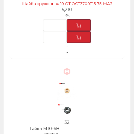
Шайба пружинная 10 ОТ ОСТ37001115-75, МАЗ
5,210
35
-
-
32
Гайка М10-6Н