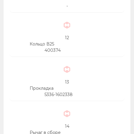
-
12
Кольцо В25
400374
13
Прокладка
5336-1602338
14
Рычаг в сборе