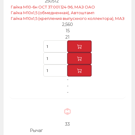
250512
Гайка М10-6н ОСТ 37.001.124-96, МАЗ ОАО
Гайка М10х1,5 (обмедненная), Автоштамп
Гайка М10х1,5 (крепления выпускного коллектора), МАЗ
2,560
15
21
-
-
-
33
Рычаг