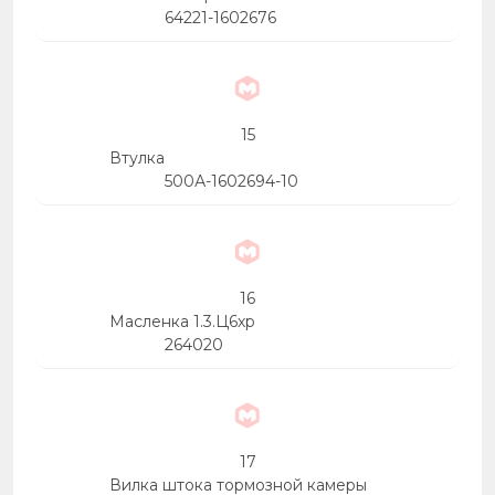
64221-1602676
15
Втулка
500А-1602694-10
16
Масленка 1.3.Ц6хр
264020
17
Вилка штока тормозной камеры