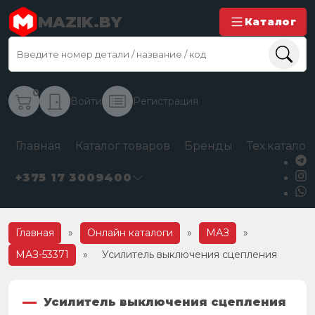
MAZIK.BY
Каталог
0
Войти
Регистрация
Главная
Каталог товаров
Бренды
Тех.каталог
+375 17 3009400
Главная
»
Онлайн каталоги
»
МАЗ
»
МАЗ-53371
»
Усилитель выключения сцепления
Усилитель выключения сцепления