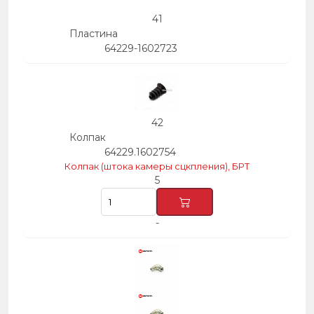
41
Пластина
64229-1602723
42
Колпак
64229.1602754
Колпак (штока камеры сцкпления), БРТ
5
-