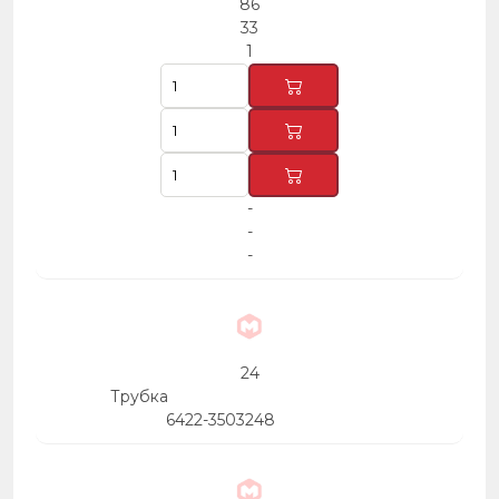
86
33
1
-
-
-
24
Трубка
6422-3503248