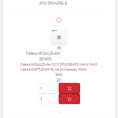
200-3504055-Б
18
Гайка М12х1,25-6Н
250615
Гайка М12х1.25-6н ОСТ 3700112475, МАЗ ОАО
Гайка М12*1,25 (Н=6, на угольник), МАЗ
640
20
-
-