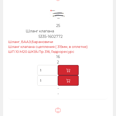
25
Шланг клапана
5335-1602772
Шланг, БААЗ,Барановичи
Шланг клапана сцепления ( 315мм, в оплетке)
ШП.10.М20.ШК1/4.Пр.316, Гидроресурс
16
2
-
-