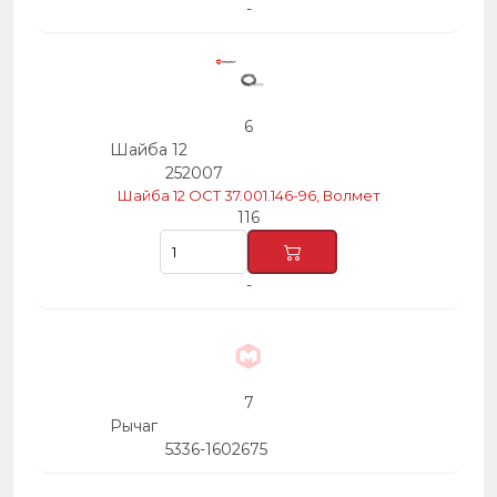
-
6
Шайба 12
252007
Шайба 12 ОСТ 37.001.146-96, Волмет
116
-
7
Рычаг
5336-1602675