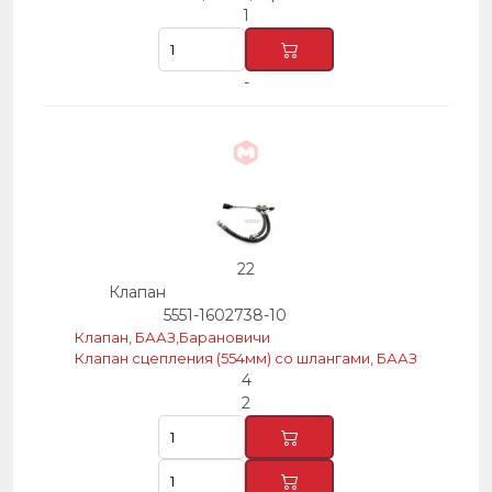
1
-
22
Клапан
5551-1602738-10
Клапан, БААЗ,Барановичи
Клапан сцепления (554мм) со шлангами, БААЗ
4
2