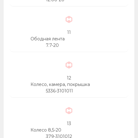
11
Ободная лента
7.7-20
12
Колесо, камера, покрышка
5336-3101011
13
Колесо 8,5-20
379-3101012