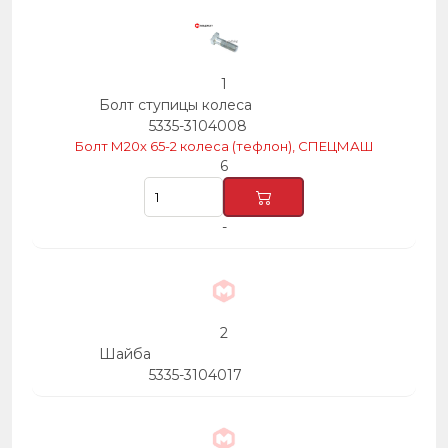
11
6
6
1
Болт ступицы колеса
5335-3104008
Болт М20х 65-2 колеса (тефлон), СПЕЦМАШ
6
-
2
Шайба
5335-3104017