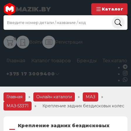
MAZIK.BY
Каталог
0
Войти
Регистрация
Главная
Каталог товаров
Бренды
Тех.каталог
+375 17 3009400
Главная
»
Онлайн каталоги
»
МАЗ
»
МАЗ-53371
»
Крепление задних бездисковых колес
Крепление задних бездисковых