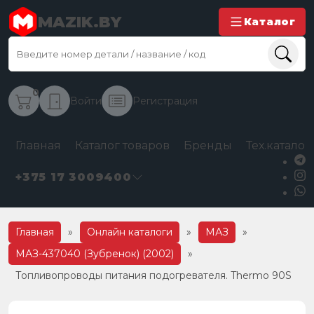
MAZIK.BY
Каталог
0
Войти
Регистрация
Главная
Каталог товаров
Бренды
Тех.каталог
+375 17 3009400
Главная
»
Онлайн каталоги
»
МАЗ
»
МАЗ-437040 (Зубренок) (2002)
»
Топливопроводы питания подогревателя. Thermo 90S