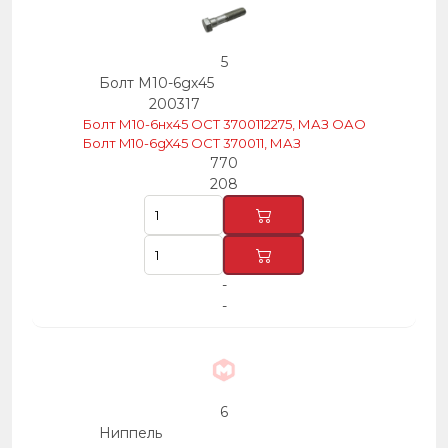
5
Болт М10-6gх45
200317
Болт М10-6нх45 ОСТ 3700112275, МАЗ ОАО
Болт M10-6gX45 OCT 370011, МАЗ
770
208
-
-
6
Ниппель