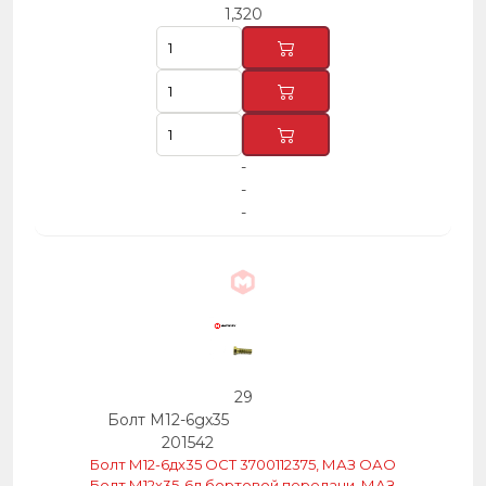
1,320
-
-
-
29
Болт М12-6gх35
201542
Болт М12-6дх35 ОСТ 3700112375, МАЗ ОАО
Болт М12х35-6д бортовой передачи, МАЗ