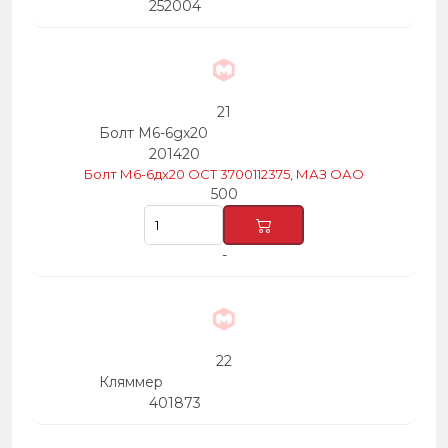
252004
21
Болт М6-6gх20
201420
Болт М6-6дх20 ОСТ 3700112375, МАЗ ОАО
500
-
22
Кляммер
401873