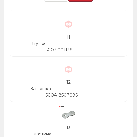
-
11
Втулка
500-5001138-Б
12
Заглушка
500А-8507096
13
Пластина