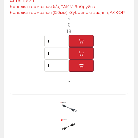
Автоштамп
Колодка тормозная б/а, ТАИМ,Бобруйск
Колодка тормозная (150мм) «Зубренок» задняя, АККОР
4
6
18
-
-
-