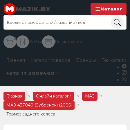
MAZIK.BY
Каталог
0
Войти
Регистрация
Главная
Каталог товаров
Бренды
Тех.каталог
+375 17 3009400
Главная
»
Онлайн каталоги
»
МАЗ
»
МАЗ-437040 (Зубренок) (2005)
»
Тормоз заднего колеса