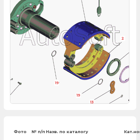
2
22
19
19
14
13
17
18
Фото
№ п/п
Назв. по каталогу
Кат.н