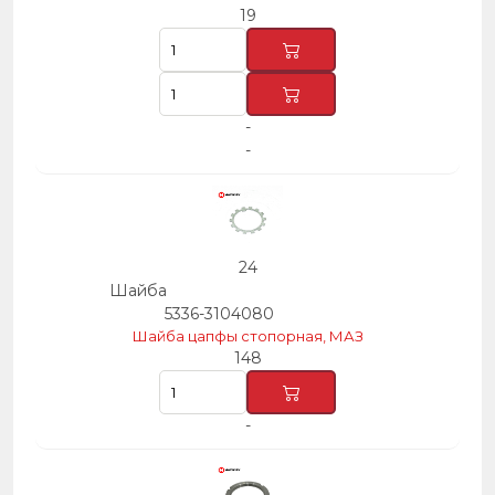
19
-
-
24
Шайба
5336-3104080
Шайба цапфы стопорная, МАЗ
148
-