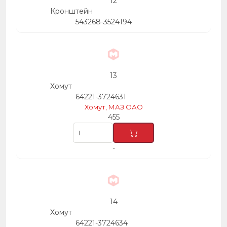
12
Кронштейн
543268-3524194
13
Хомут
64221-3724631
Хомут, МАЗ ОАО
455
-
14
Хомут
64221-3724634