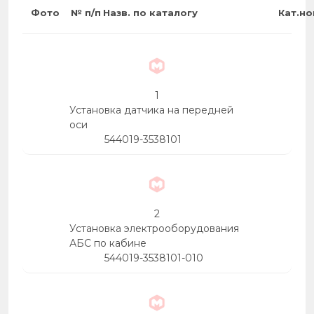
10
15
Фото
№ п/п
Назв. по каталогу
Кат.н
14
11
17
19
20
20
23
24
23
23
30
25
26
25
25
27
28
27
27
33
33
30
30
1
Установка датчика на передней
оси
544019-3538101
33
33
2
Установка электрооборудования
АБС по кабине
544019-3538101-010