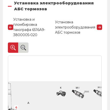
Установка электрооборудования
АБС тормозов
Установка и
Установка
пломбировка
электрооборудования
тахографа 6516A9-
АБС тормозов
3800005-020
6
6
6
6