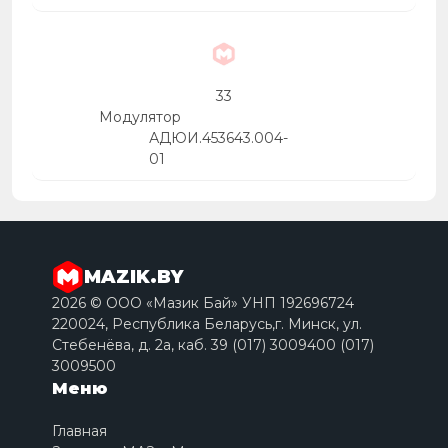
33
Модулятор
АДЮИ.453643.004-
01
MAZIK.BY
2026 © ООО «Мазик Бай» УНП 192696724
220024, Республика Беларусь,г. Минск, ул.
Стебенёва, д. 2a, каб. 39 (017) 3009400 (017)
3009500
Меню
Главная