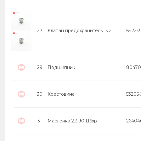
27
Клапан предохранительный
6422-3
29
Подшипник
80470
30
Крестовина
53205
31
Масленка 2.3.90 Ц6хр
26404