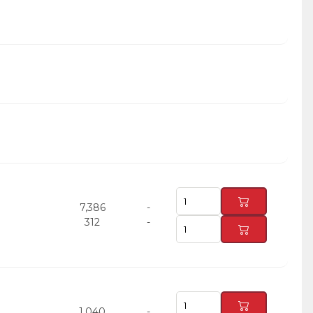
7,386
-
312
-
1,040
-