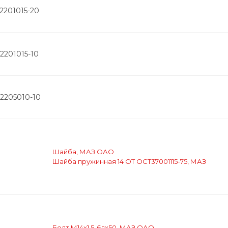
2201015-20
2201015-10
-2205010-10
Шайба, МАЗ ОАО
Шайба пружинная 14 ОТ ОСТ37001115-75, МАЗ
Болт М14х1,5-6дх50, МАЗ ОАО