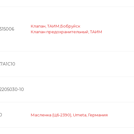
Клапан, ТАИМ,Бобруйск
515006
Клапан предохранительный, ТАИМ
7А1С10
-2205030-10
0
Масленка (Ц6-2390), Umeta, Германия