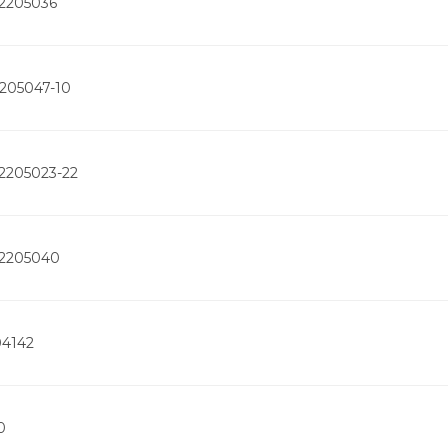
-2205036
2205047-10
2205023-22
-2205040
04142
0