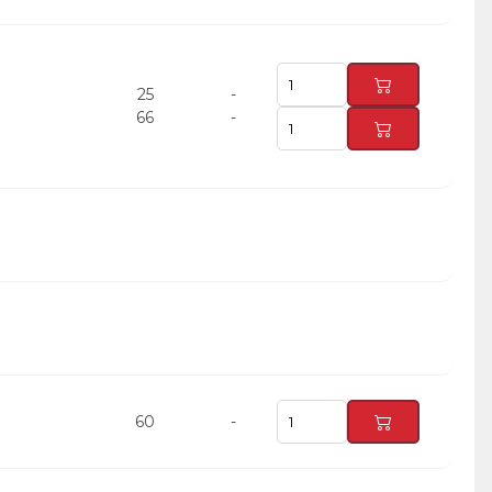
25
-
66
-
60
-