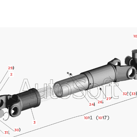
1
29
2
32
33
27
26
24
101
107
3
30
31