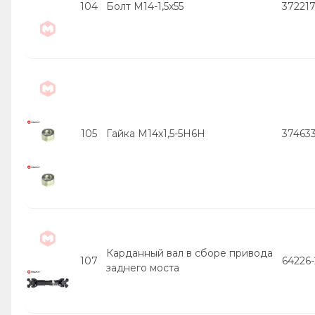
104
Болт М14-1,5х55
37221
105
Гайка М14х1,5-5Н6Н
37463
Карданный вал в сборе привода
107
64226
заднего моста