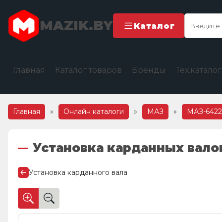
MAZIK.BY
Каталог
Главная
Каталог товаров
Бренды
Тех.катало
Главная
»
Онлайн каталоги
»
МАЗ
»
МАЗ-6422,
Установка карданных вало
Установка карданного вала