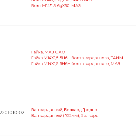
7
Болт М14*1,5-6gХ50, МАЗ
Гайка, МАЗ ОАО
3
Гайка М14X1,5-5H6H болта карданного, ТАИМ
Гайка М14X1,5-5H6H болта карданного, МАЗ
Вал карданный, Белкард,Гродно
-2201010-02
Вал карданный ( 722мм), Белкард