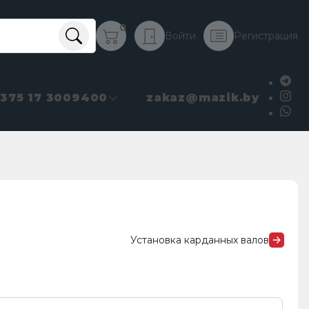
0
Войти
Регистрация
+375 17 3009400
zakaz@mazik.by
Установка карданных валов