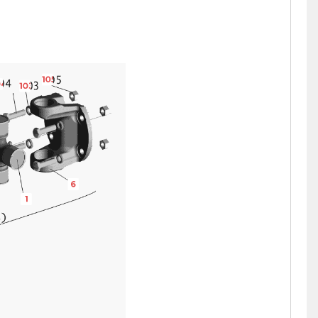
105
04
103
6
1