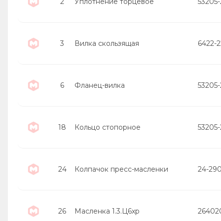
2
Уплотнение торцевое
53205
3
Вилка скользящая
6422-
6
Фланец-вилка
53205-
18
Кольцо стопорное
53205
24
Колпачок пресс-масленки
24-29
26
Масленка 1.3.Ц6хр
26402