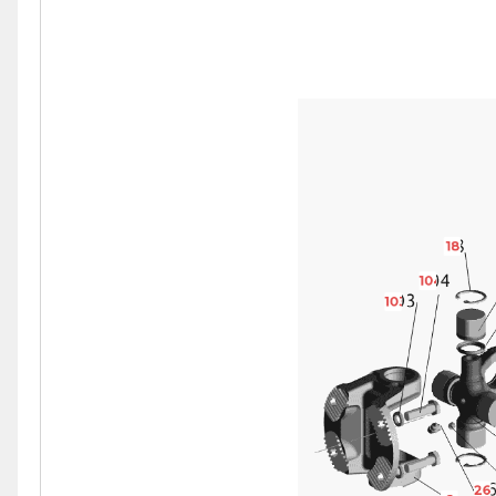
18
104
103
26