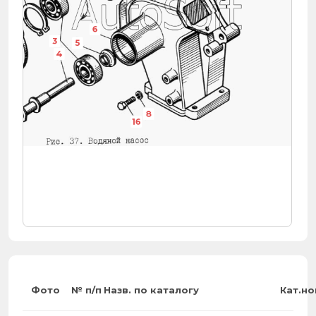
6
3
5
4
8
16
Фото
№ п/п
Назв. по каталогу
Кат.н