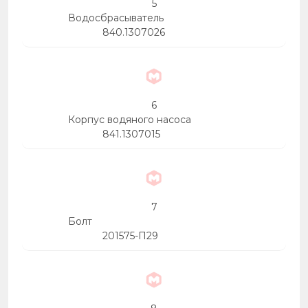
5
Водосбрасыватель
840.1307026
6
Корпус водяного насоса
841.1307015
7
Болт
201575-П29