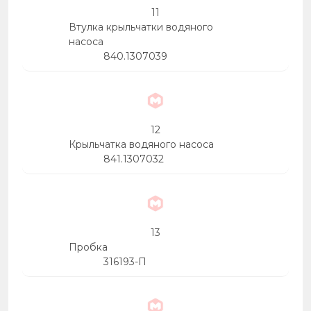
11
Втулка крыльчатки водяного
насоса
840.1307039
12
Крыльчатка водяного насоса
841.1307032
13
Пробка
316193-П