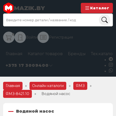
MAZIK.BY
Каталог
0
Войти
Регистрация
Главная
Каталог товаров
Бренды
Тех.каталог
+375 17 3009400
Главная
»
Онлайн каталоги
»
ЯМЗ
»
ЯМЗ-8421.10
»
Водяной насос
Водяной насос