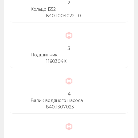
2
Кольцо Б52
840.1004022-10
3
Подшипник
1160304К
4
Валик водяного насоса
840.1307023