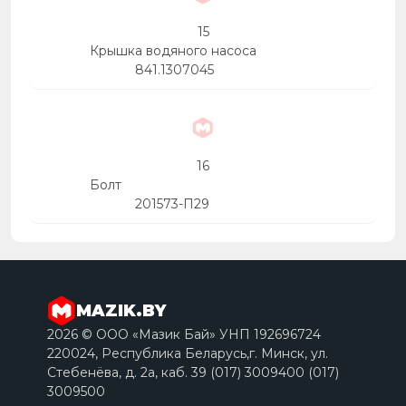
15
Крышка водяного насоса
841.1307045
16
Болт
201573-П29
MAZIK.BY
2026 © ООО «Мазик Бай» УНП 192696724
220024, Республика Беларусь,г. Минск, ул.
Стебенёва, д. 2a, каб. 39 (017) 3009400 (017)
3009500