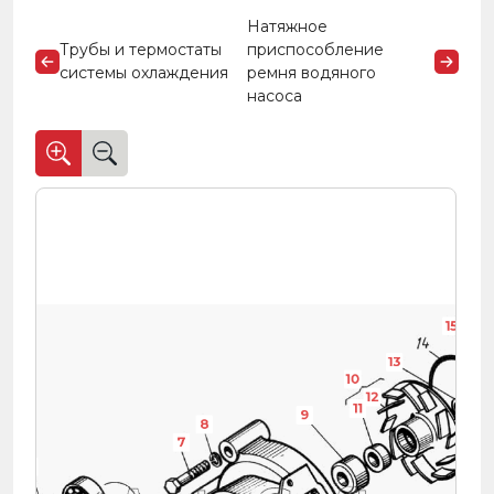
Натяжное
Трубы и термостаты
приспособление
системы охлаждения
ремня водяного
насоса
15
13
10
12
11
9
8
7
2
1