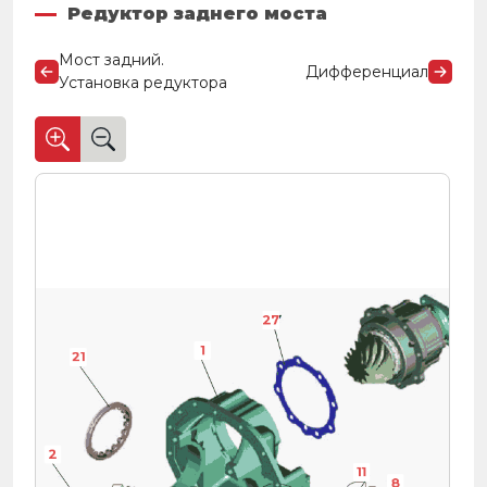
Редуктор заднего моста
Мост задний.
Дифференциал
Установка редуктора
27
27
27
27
27
27
27
1
21
19
2
11
8