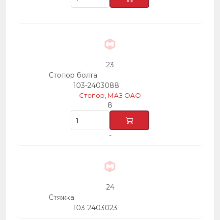
-
23
Стопор болта
103-2403088
Стопор, МАЗ ОАО
8
-
24
Стяжка
103-2403023