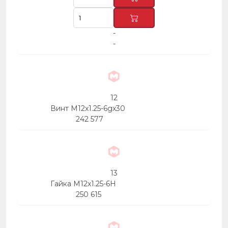
-
-
12
Винт М12х1.25-6gx30
242 577
13
Гайка М12х1.25-6Н
250 615