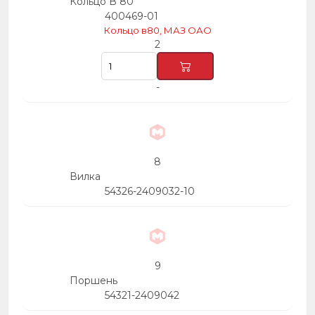
Кольцо В 80
400469-01
Кольцо в80, МАЗ ОАО
2
-
8
Вилка
54326-2409032-10
9
Поршень
54321-2409042