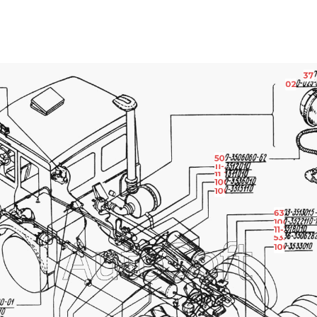
37
020-02
В.06
500-3506060-Б2
11-3512009
11.3511009
100-3536009
100-3515110
6303-3513
100-35221
11-3518010
5336-350
100-3533
9210-01
7010