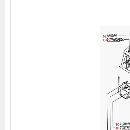
16.3509012
С40-3721000-
100-351
100-353