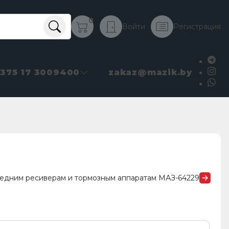
0
Войти
Регистрация
+375 17 3009400
zakaz@mazik.by
редним ресиверам и тормозным аппаратам МАЗ-64229