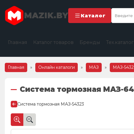
MAZIK.BY
Каталог
Главная
Каталог товаров
Бренды
Тех.катало
Главная
»
Онлайн каталоги
»
МАЗ
»
МАЗ-543
Система тормозная МАЗ-64
Система тормозная МАЗ-54323