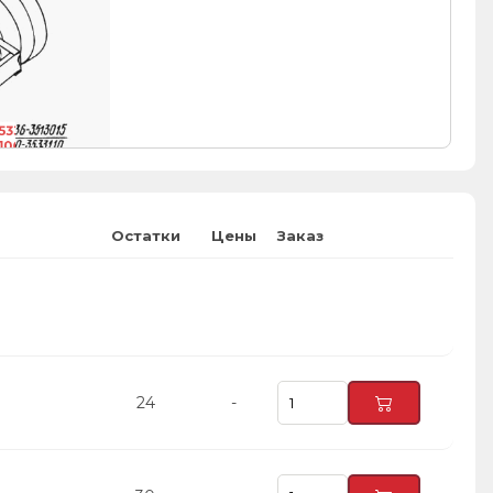
5336-3513015
100-3533110
5434-3506098
100-3519300
Остатки
Цены
Заказ
24
-