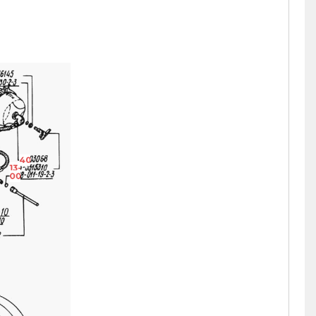
6145
5-30-2-2
403068
13-3515310
008-011-19-2-4
015-9
10-10
6282
010