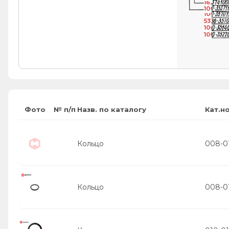
16.3741
100-353
100-357
5336-35
100-35
100-35
Фото
№ п/п
Назв. по каталогу
Кат.н
Кольцо
008-01
Кольцо
008-01