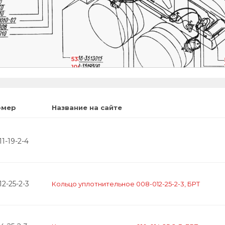
000
7110
0110
70010-02
14008
22009
5336-3513015
100-3519300
100-3562010
11.3518009
омер
Название на сайте
1-19-2-4
2-25-2-3
Кольцо уплотнительное 008-012-25-2-3, БРТ