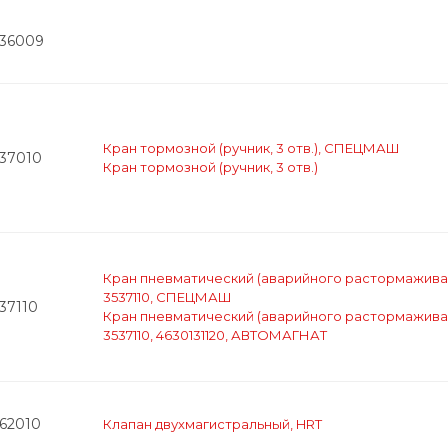
536009
Кран тормозной (ручник, 3 отв.), СПЕЦМАШ
537010
Кран тормозной (ручник, 3 отв.)
Кран пневматический (аварийного растормаживан
3537110, СПЕЦМАШ
37110
Кран пневматический (аварийного растормаживан
3537110, 4630131120, АВТОМАГНАТ
562010
Клапан двухмагистральный, HRT