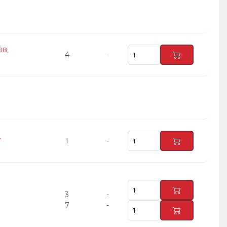
08,
4
-
,
1
-
3
-
7
-