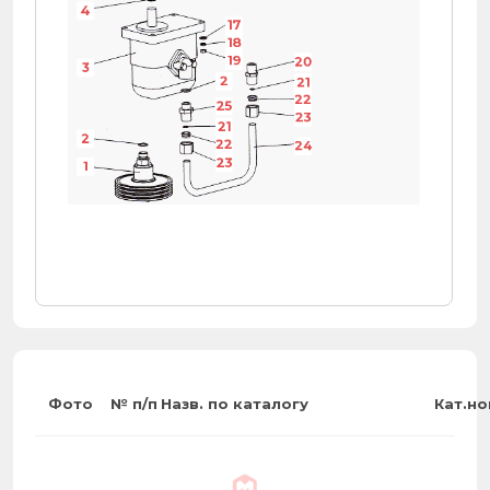
4
17
18
19
20
3
2
21
22
25
23
21
2
22
24
23
1
Фото
№ п/п
Назв. по каталогу
Кат.н