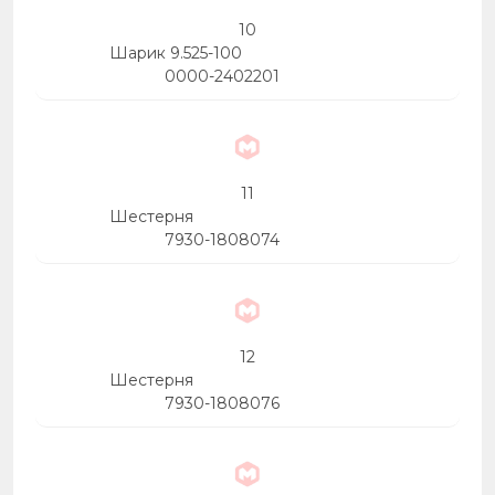
10
Шарик 9.525-100
0000-2402201
11
Шестерня
7930-1808074
12
Шестерня
7930-1808076