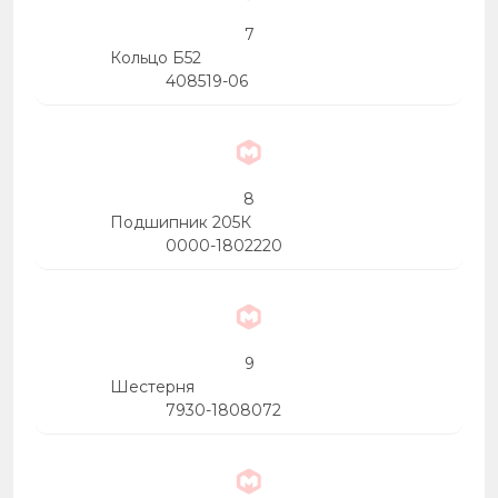
7
Кольцо Б52
408519-06
8
Подшипник 205К
0000-1802220
9
Шестерня
7930-1808072