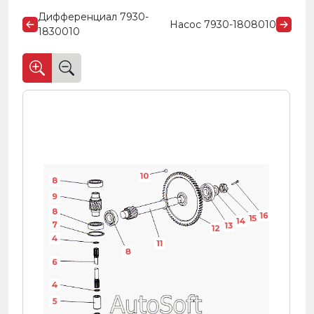
Дифференциал 7930-
Насос 7930-1808010
1830010
10
8
9
8
16
15
14
7
13
12
4
11
8
6
4
5