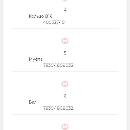
4
Кольцо В16
400337-10
5
Муфта
7930-1808033
6
Вал
7930-1808032