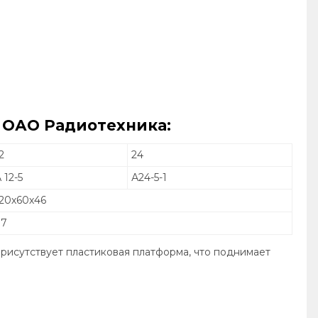
 ОАО Радиотехника:
2
24
 12-5
А24-5-1
120х60х46
97
присутствует пластиковая платформа, что поднимает