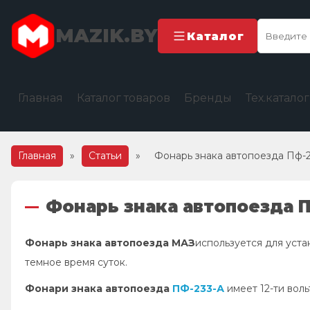
MAZIK.BY
Каталог
Главная
Каталог товаров
Бренды
Тех.катало
Главная
»
Статьи
»
Фонарь знака автопоезда Пф-23
Фонарь знака автопоезда Пф
Фонарь знака автопоезда МАЗ
используется для уста
темное время суток.
Фонари знака автопоезда
ПФ-233-А
имеет 12-ти вол