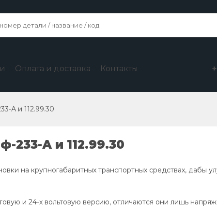
ги
Оплата и доставка
Контакты
3-А и 112.99.30
-233-А и 112.99.30
новки на крупногабаритных транспортных средствах, дабы ул
ьтовую и 24-х вольтовую версию, отличаются они лишь напряж