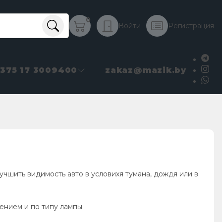
0
Войти
Регистрация
+375 17 3009400
zakaz@mazik.by
учшить видимость авто в условихя тумана, дождя или в
ением и по типу лампы.