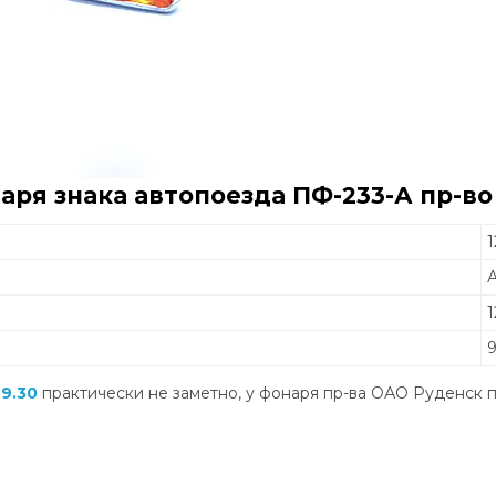
аря знака автопоезда ПФ-233-А
пр-во
1
А
99.30
практически не заметно, у фонаря пр-ва ОАО Руденск 