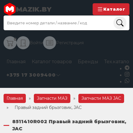
MAZIK.BY
Каталог
0
Войти
Регистрация
Главная
Каталог товаров
Бренды
Тех.каталог
+375 17 3009400
Главная
»
Запчасти МАЗ
»
Запчасти МАЗ JAC
»
Правый задний брызговик, JAC
8511410R002 Правый задний брызговик,
JAC