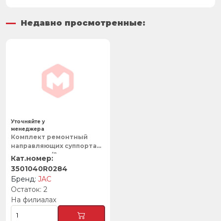
Недавно просмотренные:
Уточняйте у
менеджера
Комплект ремонтный
направляющих суппорта
переднего (2
направляющие+пыльники)
3501040R0284
JAC, JAC
JAC
2
На филиалах