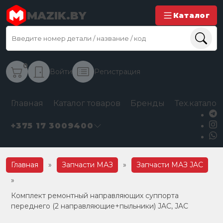
MAZIK.BY
Каталог
0
Войти
Регистрация
Главная
Каталог товаров
Бренды
Тех.каталог
+375 17 3009400
Главная
»
Запчасти МАЗ
»
Запчасти МАЗ JAC
»
Комплект ремонтный направляющих суппорта
переднего (2 направляющие+пыльники) JAC, JAC