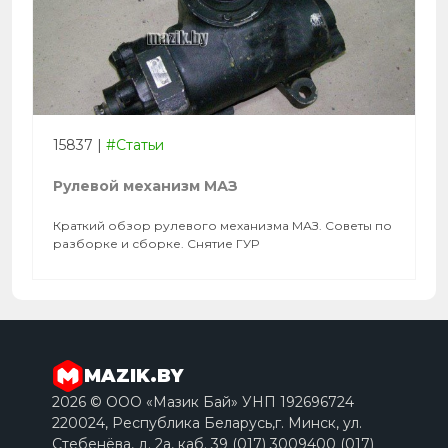
15837
|
#Статьи
Рулевой механизм МАЗ
Краткий обзор рулевого механизма МАЗ. Советы по
разборке и сборке. Снятие ГУР
MAZIK.BY
2026 © ООО «Мазик Бай» УНП 192696724
220024, Республика Беларусь,г. Минск, ул.
Стебенёва, д. 2a, каб. 39 (017) 3009400 (017)