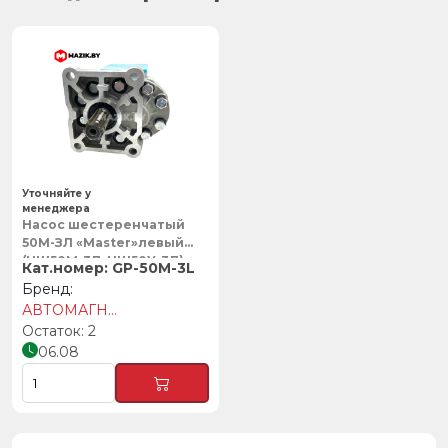
Уточняйте у
менеджера
Насос шестеренчатый
50М-ЗЛ «Master»левый
(НШ50М-3Л, НШ50У-3Л),
GP-50M-3L
АВТОМАГНАТ
АВТОМАГНАТ
2
06.08