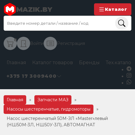
MAZIK.BY
Каталог
0
Войти
Регистрация
Главная
Каталог товаров
Бренды
Тех.каталог
+375 17 3009400
Главная
»
Запчасти МАЗ
»
Насосы шестеренчатые, гидромоторы
»
Насос шестеренчатый 50М-ЗЛ «Master»левый
(НШ50М-3Л, НШ50У-3Л), АВТОМАГНАТ