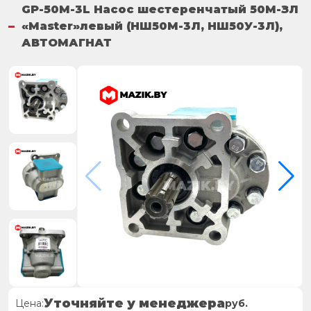
GP-50M-3L Насос шестеренчатый 50М-ЗЛ
«Master»левый (НШ50М-3Л, НШ50У-3Л),
АВТОМАГНАТ
Уточняйте у менеджера
Цена:
руб.