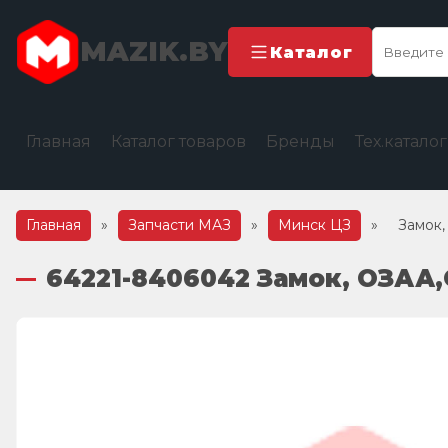
MAZIK.BY
Каталог
Главная
Каталог товаров
Бренды
Тех.катало
Главная
»
Запчасти МАЗ
»
Минск ЦЗ
»
Замок
64221-8406042 Замок, ОЗАА