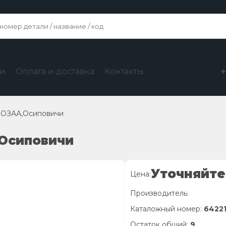
ги
Оплата и доставка
Контакты
, ОЗАА,Осиповичи
,Осиповичи
Уточняйте
Цена:
Производитель:
Каталожный номер:
6422
Остаток общий:
9