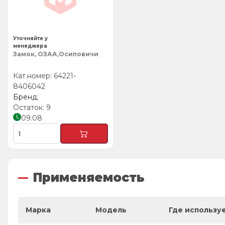
Уточняйте у
менеджера
Замок, ОЗАА,Осиповичи
64221-
8406042
9
09.08
Применяемость
Марка
Модель
Где использу