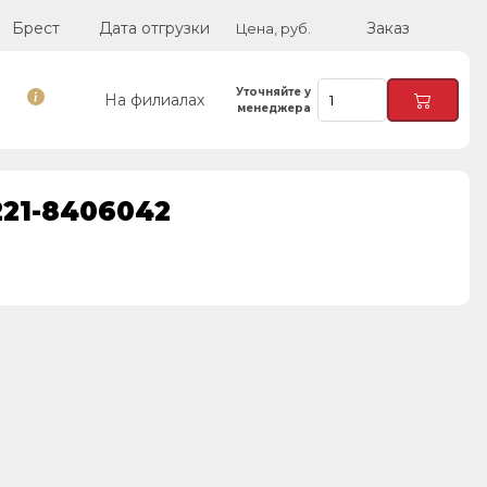
Брест
Дата отгрузки
Заказ
Цена, руб.
Уточняйте у
На филиалах
менеджера
221-8406042