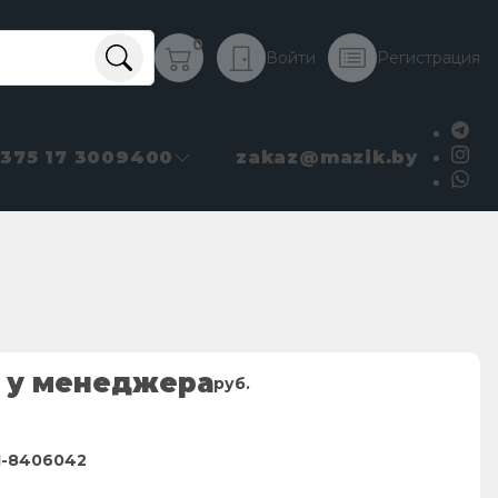
0
Войти
Регистрация
+375 17 3009400
zakaz@mazik.by
 у менеджера
руб.
1-8406042