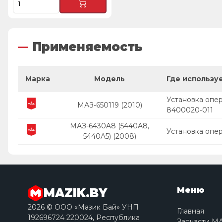
Применяемость
Марка
Модель
Где использу
Установка опер
МАЗ-650119 (2010)
8400020-011
МАЗ-6430A8 (5440A8,
Установка опе
5440A5) (2008)
Меню
MAZIK.BY
2026 © ООО «Мазик Бай» УНП
Главная
192696724 220024, Республика
Запчасти М