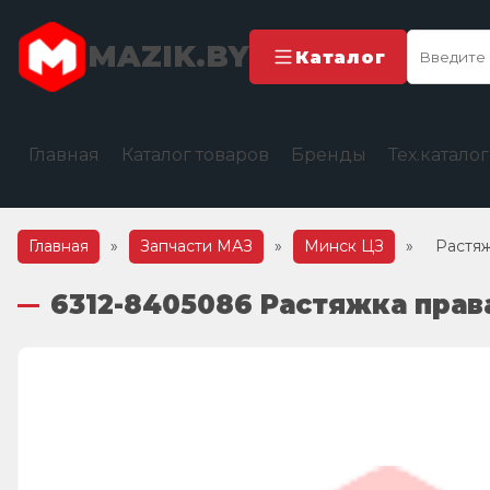
MAZIK.BY
Каталог
Главная
Каталог товаров
Бренды
Тех.катало
Главная
»
Запчасти МАЗ
»
Минск ЦЗ
»
Растя
6312-8405086 Растяжка прав