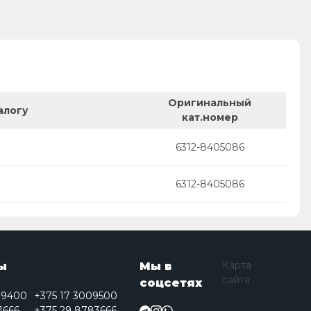
Оригинальный
алогу
кат.номер
6312-8405086
6312-8405086
Карта
ы
Мы в
сайта
соцсетях
09400
+375 17 3009500
1666
+375 29 8783666