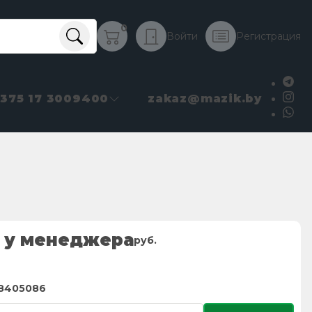
0
Войти
Регистрация
+375 17 3009400
zakaz@mazik.by
 у менеджера
руб.
-8405086