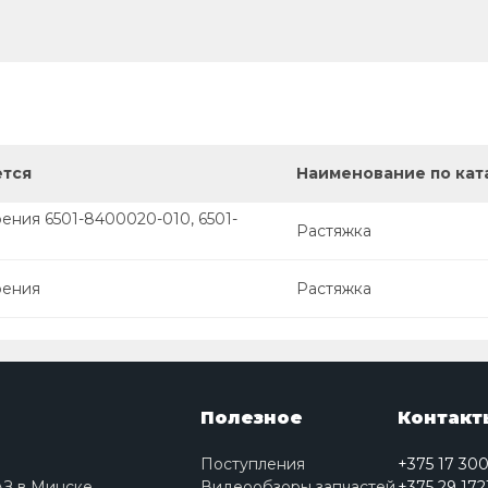
ется
Наименование по кат
ения 6501-8400020-010, 6501-
Растяжка
рения
Растяжка
Полезное
Контакт
Поступления
+375 17 30
АЗ в Минске
Видеообзоры запчастей
+375 29 172