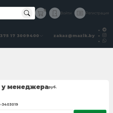
0
Войти
Регистрация
+375 17 3009400
zakaz@mazik.by
 у менеджера
руб.
1-3403019