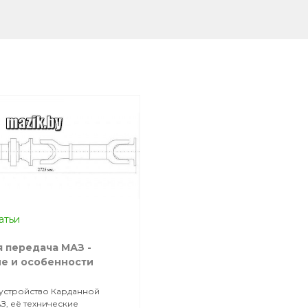
атьи
 передача МАЗ -
е и особенности
устройство Карданной
З, её технические