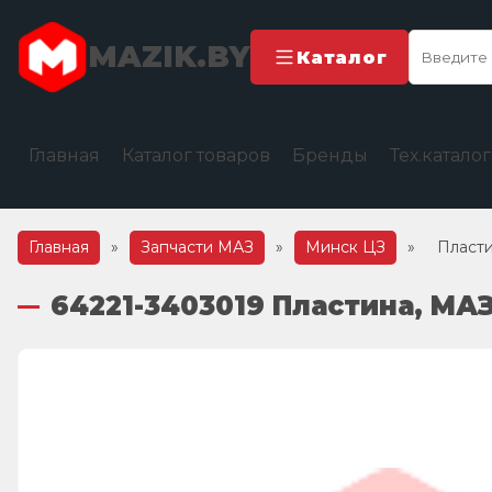
MAZIK.BY
Каталог
Главная
Каталог товаров
Бренды
Тех.катало
Главная
»
Запчасти МАЗ
»
Минск ЦЗ
»
Пласт
64221-3403019 Пластина, МА