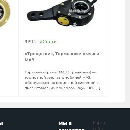
91914
|
#Статьи
«Трещотки», Тормозные рычаги
МАЗ
Тормозной рычаг МАЗ («трещотка») —
тормозной узел автомобилей МАЗ,
оборудованных тормозной системой с
пневматическим приводом. Функции […]
Карта
ы
Мы в
сайта