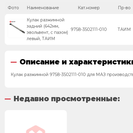
Фото
Наименование
Кат.номер
Пр-во
Кулак разжимной
задний (642мм,
9758-3502111-010
ТАИМ
эвольвент, с пазом)
левый, ТАИМ
Описание и характеристики
Кулак разжимной 9758-3502111-010 для МАЗ производс
Недавно просмотренные: