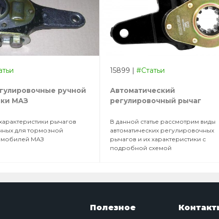
атьи
15899
|
#Статьи
егулировочные ручной
Автоматический
вки МАЗ
регулировочный рычаг
характеристики рычагов
В данной статье рассмотрим виды
чных для тормозной
автоматических регулировочных
омобилей МАЗ
рычагов и их характеристики с
подробной схемой
Полезное
Контакт