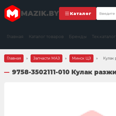
MAZIK.BY
Каталог
Главная
Каталог товаров
Бренды
Тех.катало
Главная
»
Запчасти МАЗ
»
Минск ЦЗ
»
Кулак
9758-3502111-010 Кулак раз