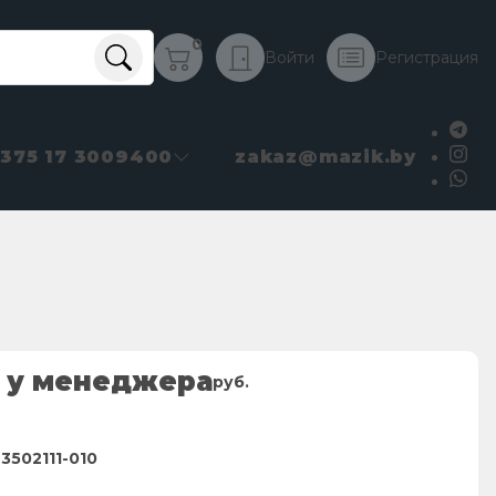
0
Войти
Регистрация
+375 17 3009400
zakaz@mazik.by
 у менеджера
руб.
3502111-010