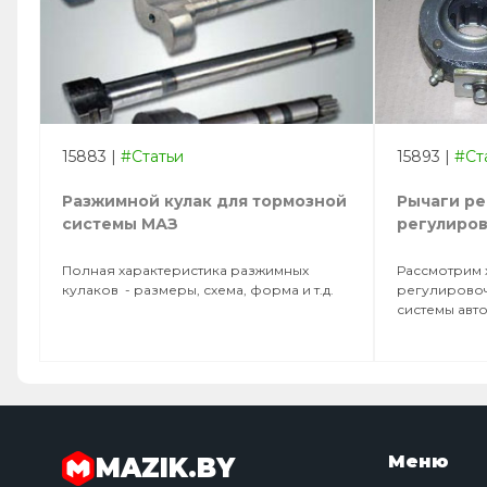
15883
|
#Статьи
15893
|
#Ст
Разжимной кулак для тормозной
Рычаги р
системы МАЗ
регулиро
Полная характеристика разжимных
Рассмотрим 
кулаков - размеры, схема, форма и т.д.
регулирово
системы авт
Меню
MAZIK.BY