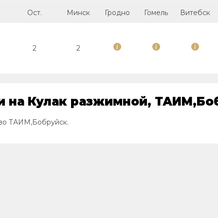
Ост.
Минск
Гродно
Гомель
Витебск
2
2
 на Кулак разжимной, ТАИМ,Боб
тво ТАИМ,Бобруйск.