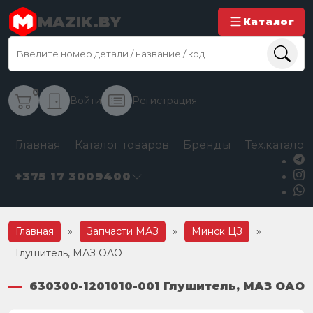
MAZIK.BY
Каталог
0
Войти
Регистрация
Главная
Каталог товаров
Бренды
Тех.каталог
+375 17 3009400
Главная
»
Запчасти МАЗ
»
Минск ЦЗ
»
Глушитель, МАЗ ОАО
630300-1201010-001 Глушитель, МАЗ ОАО