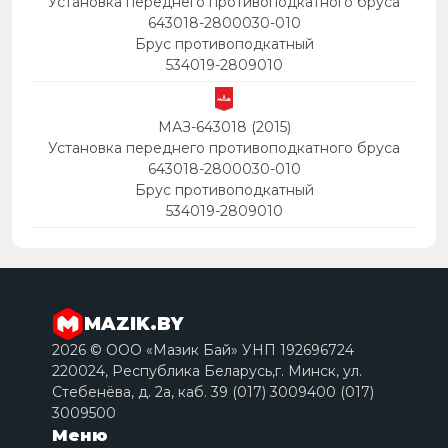
Установка переднего противоподкатного бруса
643018-2800030-010
Брус противоподкатный
534019-2809010
МАЗ-643018 (2015)
Установка переднего противоподкатного бруса
643018-2800030-010
Брус противоподкатный
534019-2809010
MAZIK.BY
2026 © ООО «Мазик Бай» УНП 192696724
220024, Республика Беларусь,г. Минск, ул.
Стебенёва, д. 2a, каб. 39 (017) 3009400 (017)
3009500
Меню