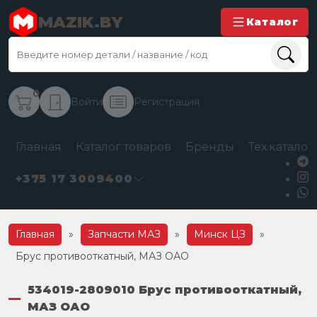
MAZIK.BY
Каталог
0
Войти
Регистрация
Главная
Каталог товаров
Бренды
Тех.каталог
+375 17 3009400
Главная
»
Запчасти МАЗ
»
Минск ЦЗ
»
Брус противооткатный, МАЗ ОАО
534019-2809010 Брус противооткатный,
МАЗ ОАО