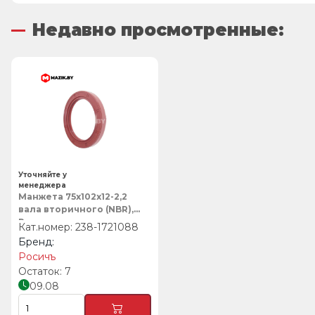
Недавно просмотренные:
Уточняйте у
менеджера
Манжета 75х102х12-2,2
вала вторичного (NBR),
Росичъ
238-1721088
Росичъ
7
09.08