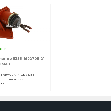
атьи
индр 5335-1602705-21
я МАЗ
пневмоцилиндра 5335-
 его технические
ики