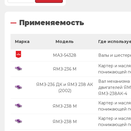
Применяемость
Марка
Модель
Где использу
МАЗ-54328
Валы и шесте
Картер и масля
ЯМЗ-236 М
понижающей п
Вал механизма
ЯМЗ-236 ДК и ЯМЗ 238 АК
двигателей ЯМ
(2002)
ЯМЗ-238АК-4
Картер и масля
ЯМЗ-238 М
понижающей п
Картер и масля
ЯМЗ-238 М
понижающей п