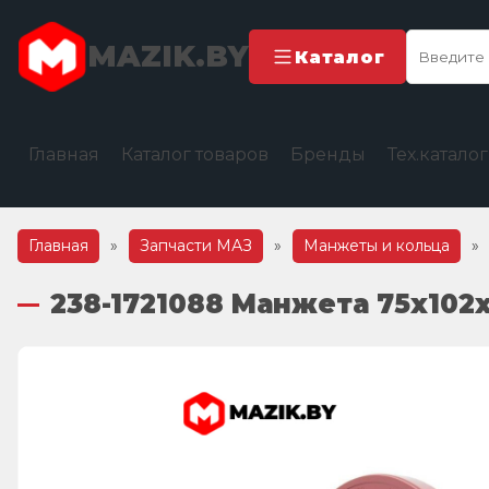
MAZIK.BY
Каталог
Главная
Каталог товаров
Бренды
Тех.катало
Главная
»
Запчасти МАЗ
»
Манжеты и кольца
»
238-1721088 Манжета 75х102х