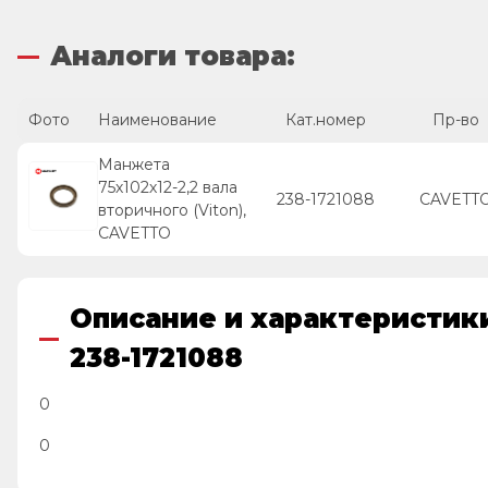
Аналоги товара:
Фото
Наименование
Кат.номер
Пр-во
Манжета
75х102х12-2,2 вала
238-1721088
CAVETT
вторичного (Viton),
CAVETTO
Описание и характеристики
238-1721088
0
0