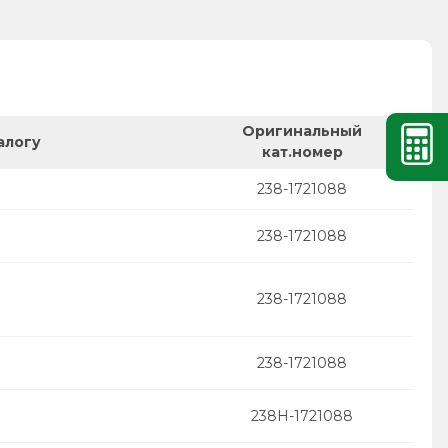
Оригинальный
алогу
кат.номер
238-1721088
238-1721088
238-1721088
238-1721088
238Н-1721088