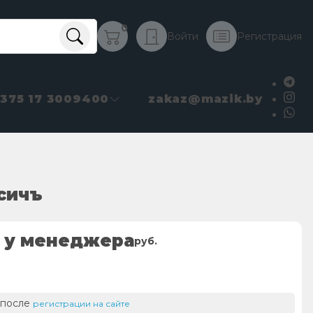
0
Войти
Регистрация
+375 17 3009400
zakaz@mazik.by
осичъ
 у менеджера
руб.
 после
регистрации на сайте