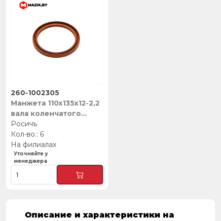
260-1002305
Манжета 110х135х12-2,2
вала коленчатого
«Зубренок» (NBR),
Росичъ
Росичъ
6
На филиалах
Уточняйте у
менеджера
Описание и характеристики на