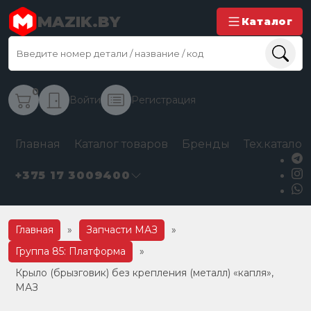
MAZIK.BY
Каталог
0
Войти
Регистрация
Главная
Каталог товаров
Бренды
Тех.каталог
+375 17 3009400
Главная
»
Запчасти МАЗ
»
Группа 85: Платформа
»
Крыло (брызговик) без крепления (металл) «капля»,
МАЗ