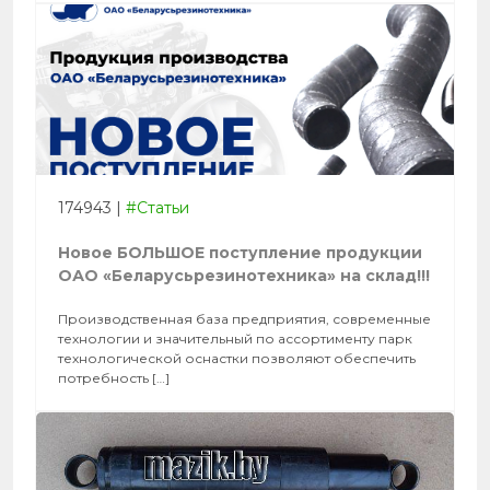
174943
|
#Статьи
Новое БОЛЬШОЕ поступление продукции
ОАО «Беларусьрезинотехника» на склад!!!
Производственная база предприятия, сов­ре­мен­ные
тех­но­логии и зна­читель­ный по ас­сорти­мен­ту парк
тех­но­логи­чес­кой оснастки позволяют обес­пе­чить
пот­ребность […]