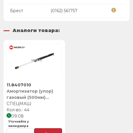
Брест
(0162) 561757
Аналоги товара:
11.8407010
Амортизатор (упор)
газовый (500мм)
облицовки кабины,
СПЕЦМАШ
СПЕЦМАШ
44
09.08
Уточняйте у
менеджера