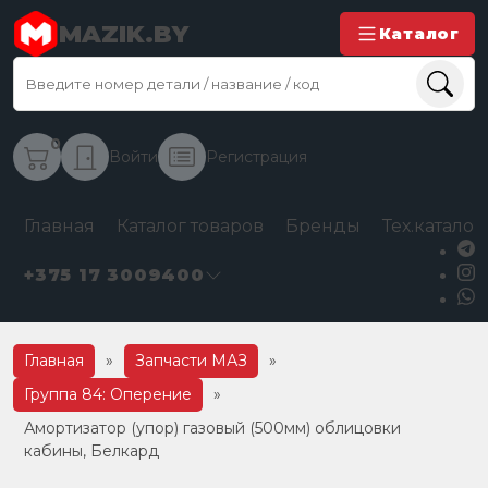
MAZIK.BY
Каталог
0
Войти
Регистрация
Главная
Каталог товаров
Бренды
Тех.каталог
+375 17 3009400
Главная
»
Запчасти МАЗ
»
Группа 84: Оперение
»
Амортизатор (упор) газовый (500мм) облицовки
кабины, Белкард