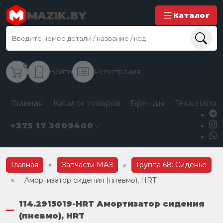
MAZIK.BY
Каталог
0
Войти
Регистрация
Главная
Каталог товаров
Бренды
Тех.каталог
+375 17 3009400
Главная
»
Запчасти МАЗ
»
Группа 68: Сиденье
»
Амортизатор сидения (пневмо), HRT
114.2915019-HRT Амортизатор сидения
(пневмо), HRT