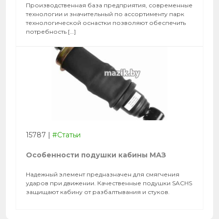
Производственная база предприятия, сов­ре­мен­ные
тех­но­логии и зна­читель­ный по ас­сорти­мен­ту парк
тех­но­логи­чес­кой оснастки позволяют обес­пе­чить
пот­ребность […]
15787
|
#Статьи
Особенности подушки кабины МАЗ
Надежный элемент предназначен для смягчения
ударов при движении. Качественные подушки SACHS
защищают кабину от разбалтывания и стуков.