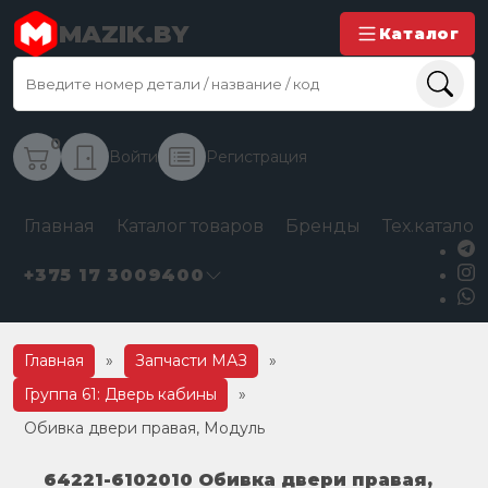
MAZIK.BY
Каталог
0
Войти
Регистрация
Главная
Каталог товаров
Бренды
Тех.каталог
+375 17 3009400
Главная
»
Запчасти МАЗ
»
Группа 61: Дверь кабины
»
Обивка двери правая, Модуль
64221-6102010 Обивка двери правая,