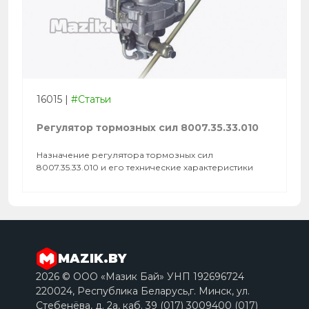
16015
|
#Статьи
Регулятор тормозных сил 8007.35.33.010
Назначение регулятора тормозных сил
8007.35.33.010 и его технические характеристики
MAZIK.BY
2026 © ООО «Мазик Бай» УНП 192696724
220024, Республика Беларусь,г. Минск, ул.
Стебенёва, д. 2a, каб. 39 (017) 3009400 (017)