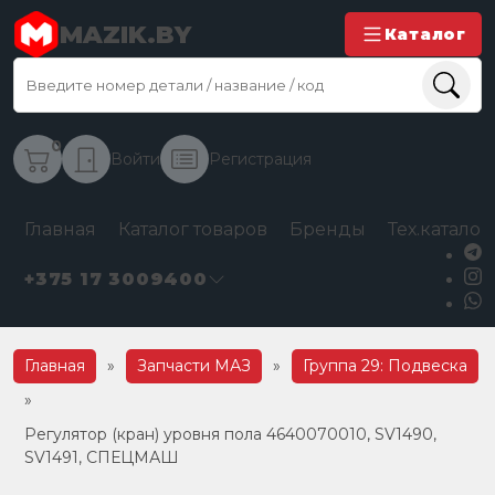
MAZIK.BY
Каталог
0
Войти
Регистрация
Главная
Каталог товаров
Бренды
Тех.каталог
+375 17 3009400
Главная
»
Запчасти МАЗ
»
Группа 29: Подвеска
»
Регулятор (кран) уровня пола 4640070010, SV1490,
SV1491, СПЕЦМАШ