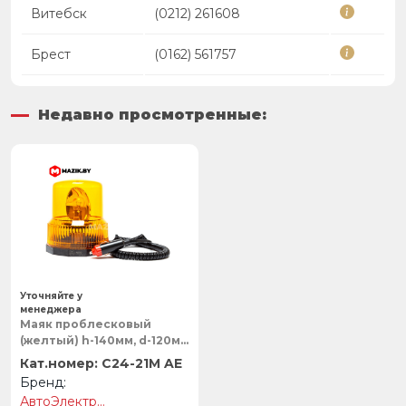
Витебск
(0212) 261608
Брест
(0162) 561757
Недавно просмотренные:
Уточняйте у
менеджера
Маяк проблесковый
(желтый) h-140мм, d-120мм
на магните в
C24-21M AE
прикуриватель,
АвтоЭлектрика
АвтоЭлектрика