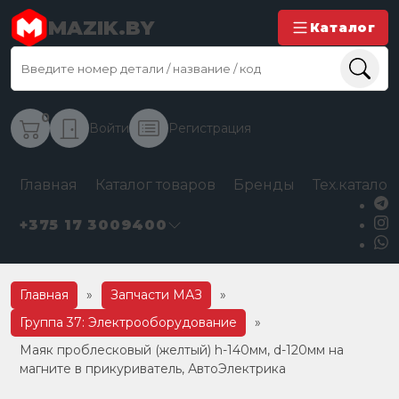
MAZIK.BY
Каталог
0
Войти
Регистрация
Главная
Каталог товаров
Бренды
Тех.каталог
+375 17 3009400
Главная
»
Запчасти МАЗ
»
Группа 37: Электрооборудование
»
Маяк проблесковый (желтый) h-140мм, d-120мм на
магните в прикуриватель, АвтоЭлектрика