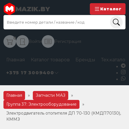
MAZIK.BY
Каталог
0
Войти
Регистрация
Главная
Каталог товаров
Бренды
Тех.каталог
+375 17 3009400
Главная
»
Запчасти МАЗ
»
Группа 37: Электрооборудование
»
Электродвигатель отопителя ДП 70-130 (КМДП70130),
КММЗ