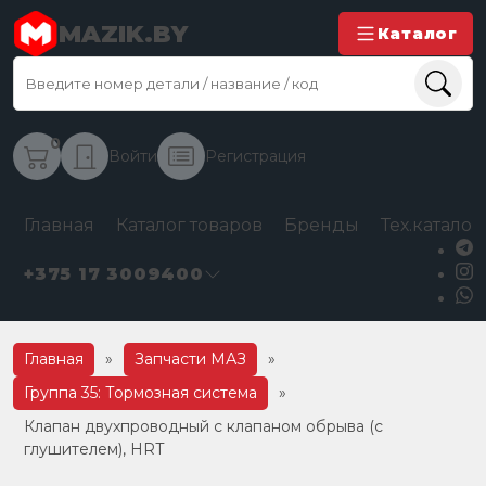
MAZIK.BY
Каталог
0
Войти
Регистрация
Главная
Каталог товаров
Бренды
Тех.каталог
+375 17 3009400
Главная
»
Запчасти МАЗ
»
Группа 35: Тормозная система
»
Клапан двухпроводный с клапаном обрыва (с
глушителем), HRT