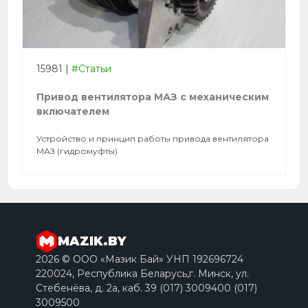
15981
|
#Статьи
Привод вентилятора МАЗ с механическим
включателем
Устройство и принцип работы привода вентилятора
МАЗ (гидромуфты)
MAZIK.BY
2026 © ООО «Мазик Бай» УНП 192696724
220024, Республика Беларусь,г. Минск, ул.
Стебенёва, д. 2a, каб. 39 (017) 3009400 (017)
3009500