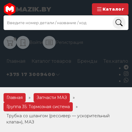
MAZIK.BY
Каталог
0
Войти
Регистрация
Главная
Каталог товаров
Бренды
Тех.каталог
+375 17 3009400
Главная
»
Запчасти МАЗ
»
Группа 35: Тормозная система
»
Трубка со шлангом (рессивер — ускорительный
клапан), МАЗ