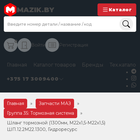
MAZIK.BY
Каталог
0
Войти
Регистрация
Главная
Каталог товаров
Бренды
Тех.каталог
+375 17 3009400
Главная
»
Запчасти МАЗ
»
Группа 35: Тормозная система
»
Шланг тормозной (1300мм, М22х1,5-М22х1,5)
ШП.12.2М22.1300, Гидроресурс